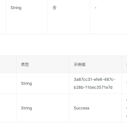
String
否
-
类型
示例值
3a87cc31-efe6-487c-
String
b28b-11bec3571e7d
String
Success