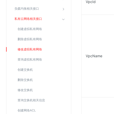
VpcId
Web应用防火墙(WAF)
负载均衡相关接口
密钥管理服务
私有云网络相关接口
SSL证书管理
云安全中心
创建虚拟私有网络
应急响应
删除虚拟私有网络
修改虚拟私有网络
合规性
VpcName
资质认证
查询虚拟私有网络
欧盟数据保护条例（GDPR）
创建交换机
删除交换机
修改交换机
查询交换机相关信息
创建网络ACL