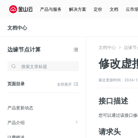
产品与服务
解决方案
定价
文档
云市
文档中心
文档中心
边缘节
边缘节点计算
修改虚
存储与云分发
文件存储KPFS
最近更新时间：2024-12-3
页面目录
全部展开
CDN
对象存储(KS3)
接口描述
产品更新动态
云硬盘(EBS)
您可以通过该接口修
文件存储KFS
产品介绍
全站加速
请求头
计费概述
在线迁移服务