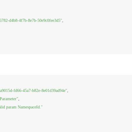
6782-d4b8-4f7b-8e7b-50e9c0fee3d5"
,

a9015d-fd66-45a7-b82e-8e01d39ad94e"
,
dParameter"
,
alid param NamespaceId."