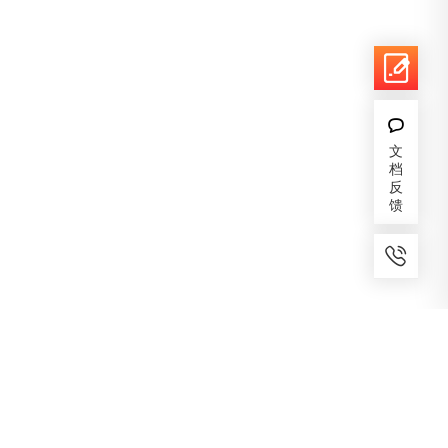
文
档
反
馈
7x24小时服务
免费备案