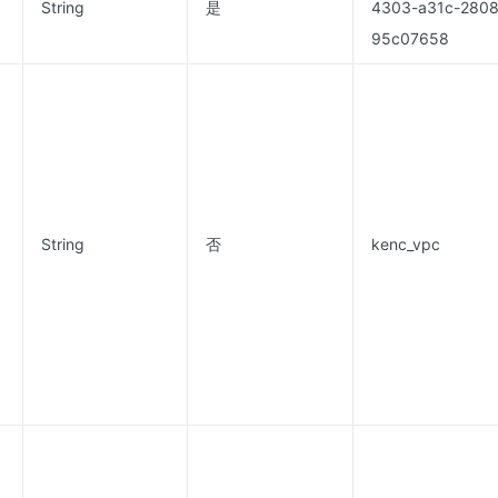
String
是
4303-a31c-280
95c07658
String
否
kenc_vpc