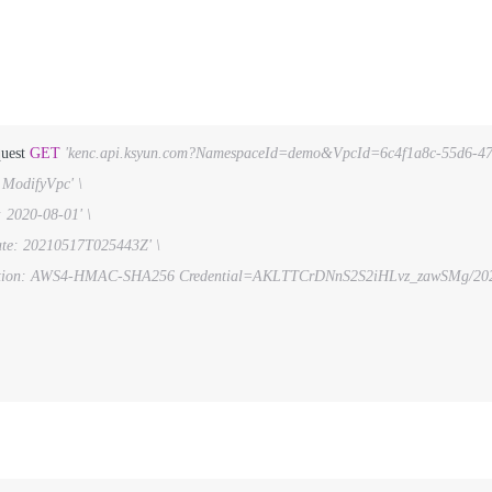
quest 
GET
'kenc.api.ksyun.com?NamespaceId=demo&VpcId=6c4f1a8c-55d6-4
 ModifyVpc' \
: 2020-08-01' \
te: 20210517T025443Z' \
ation: AWS4-HMAC-SHA256 Credential=AKLTTCrDNnS2S2iHLvz_zawSMg/20210517