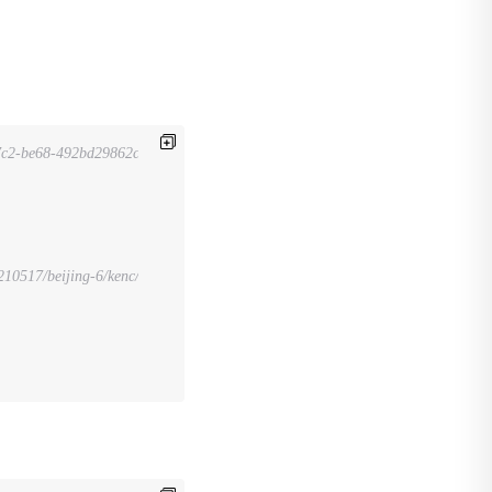
7c2-be68-492bd29862c3&VpcName=vpc_modify_name' \
/beijing-6/kenc/aws4_request, SignedHeaders=host;x-amz-date, Signature