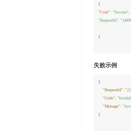
{

"
Code
": 
"Success"
"RequestId"
: 
"1d49
}

失败示例
{
"RequestId"
:
"22
"Code"
:
"Invali
"Message"
:
"Inv
}