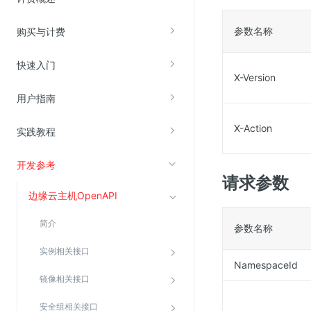
参数名称
购买与计费
视频云服务
云直播(KLS)
快速入门
X-Version
云转码(KET)
用户指南
边缘节点计算
X-Action
实践教程
云安全
开发参考
金山云云防火墙
请求参数
大模型应用防火墙
边缘云主机OpenAPI
渗透测试
简介
参数名称
云堡垒机
实例相关接口
高防IP(KAD)
NamespaceId
DDoS原生高防
镜像相关接口
主机安全
安全组相关接口