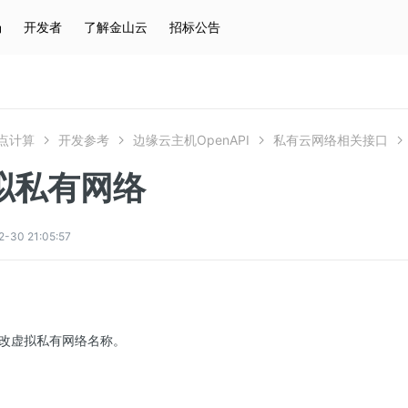
场
开发者
了解金山云
招标公告
热门搜索
云服务器
弹性IP
对象存储
IAM
点计算
开发参考
边缘云主机OpenAPI
私有云网络相关接口
拟私有网络
0 21:05:57
改虚拟私有网络名称。