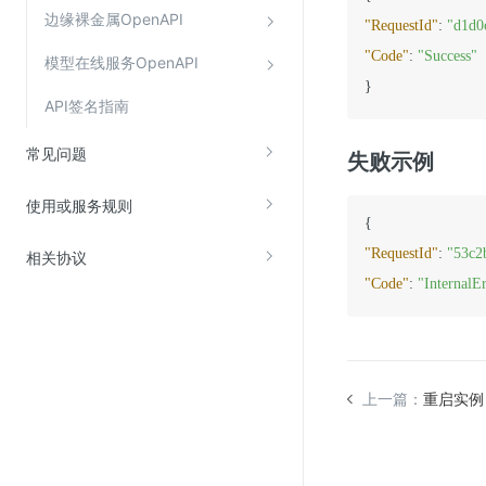
边缘裸金属OpenAPI
"RequestId"
:
"d1d0
"Code"
:
"Success"
模型在线服务OpenAPI
}
API签名指南
常见问题
失败示例
使用或服务规则
{
"RequestId"
:
"53c2
相关协议
"Code"
:
"InternalE
上一篇：
重启实例