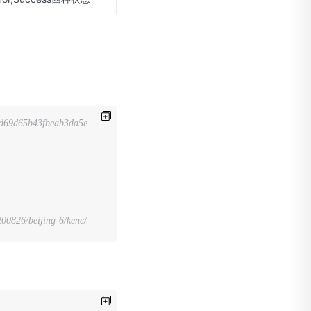
69d65b43fbeab3da5ed9621-sxct01' \
beijing-6/kenc/aws4_request, SignedHeaders=host;x-amz-date;x-ksc-accou