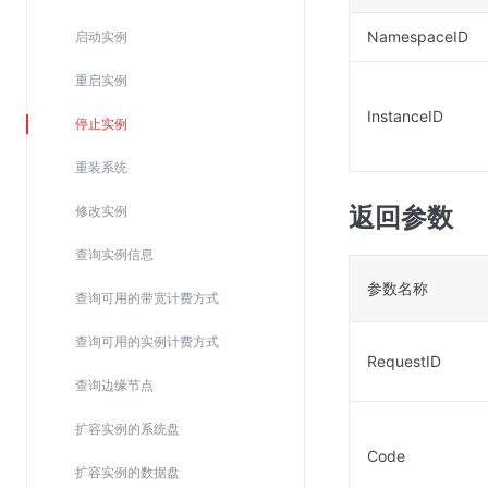
Web应用防火墙(WAF)
NamespaceID
启动实例
密钥管理服务
重启实例
SSL证书管理
InstanceID
云安全中心
停止实例
应急响应
重装系统
返回参数
修改实例
合规性
资质认证
查询实例信息
欧盟数据保护条例（GDPR）
参数名称
查询可用的带宽计费方式
查询可用的实例计费方式
RequestID
查询边缘节点
扩容实例的系统盘
Code
扩容实例的数据盘