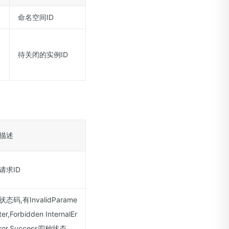
命名空间ID
待关闭的实例ID
描述
请求ID
状态码,有InvalidParame
ter,Forbidden InternalEr
ror,Success四种状态