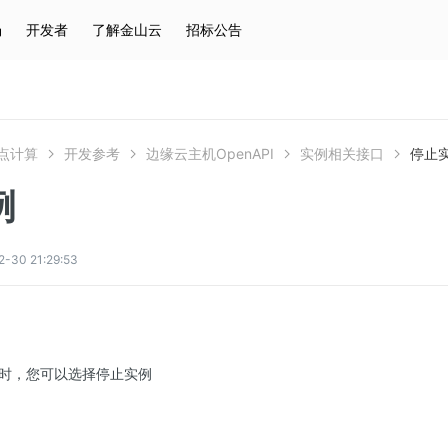
场
开发者
了解金山云
招标公告
热门搜索
云服务器
弹性IP
对象存储
IAM
点计算
开发参考
边缘云主机OpenAPI
实例相关接口
停止
例
0 21:29:53
时，您可以选择停止实例