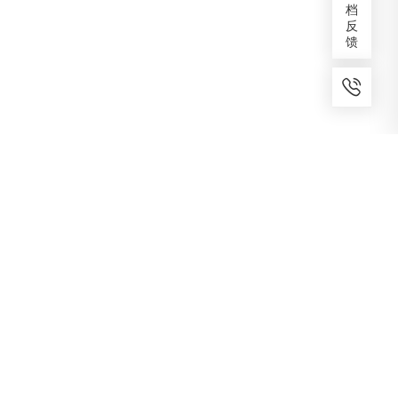
档
反
馈
7x24小时服务
免费备案
建议反馈
专家服务
咨询热线
400-1070-808