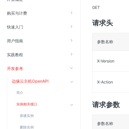
GET
购买与计费
视频云服务
请求头
云直播(KLS)
快速入门
云转码(KET)
用户指南
参数名称
边缘节点计算
实践教程
云安全
X-Version
开发参考
金山云云防火墙
大模型应用防火墙
边缘云主机OpenAPI
X-Action
渗透测试
简介
云堡垒机
请求参数
实例相关接口
高防IP(KAD)
DDoS原生高防
新建实例
参数名称
主机安全
删除实例