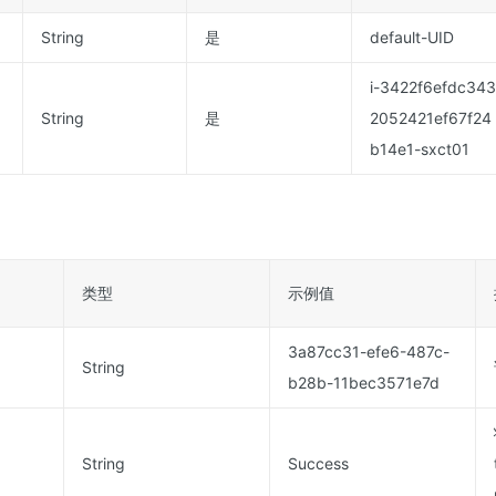
String
是
default-UID
i-3422f6efdc343
String
是
2052421ef67f24
b14e1-sxct01
类型
示例值
3a87cc31-efe6-487c-
String
b28b-11bec3571e7d
String
Success