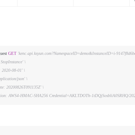
quest 
GET
'kenc.api.ksyun.com?NamespaceID=demo&InstanceID=i-9147f8d6bd
 StopInstance' \
: 2020-08-01' \
plication/json' \
te: 20200826T091135Z' \
ation: AWS4-HMAC-SHA256 Credential=AKLTDOTh-1tDQjSosbliA0SRHQ/20200826/