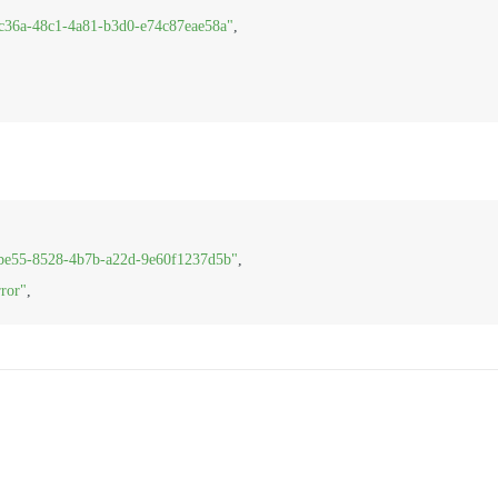
c36a-48c1-4a81-b3d0-e74c87eae58a"
,
be55-8528-4b7b-a22d-9e60f1237d5b"
,
rror"
,