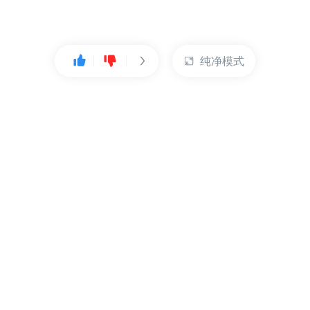
纯净模式
热门产品
账户管理
云服务器
管理控制台
数据库
账号管理
对象存储
实名认证
CDN
订单管理
弹性IP
资源目录
裸金属服务器
索取发票