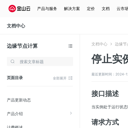
产品与服务
解决方案
定价
文档
云市
文档中心
文档中心
边缘节
边缘节点计算
停止实
存储与云分发
文件存储KPFS
最近更新时间：2024-12-3
页面目录
全部展开
CDN
对象存储(KS3)
接口描述
产品更新动态
云硬盘(EBS)
当实例处于运行状态
文件存储KFS
产品介绍
全站加速
请求方式
计费概述
在线迁移服务