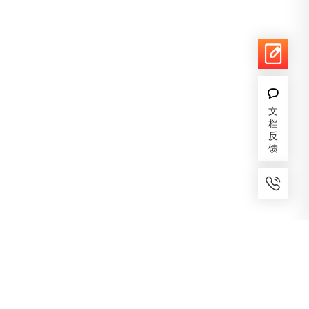
文
档
反
馈
7x24小时服务
免费备案