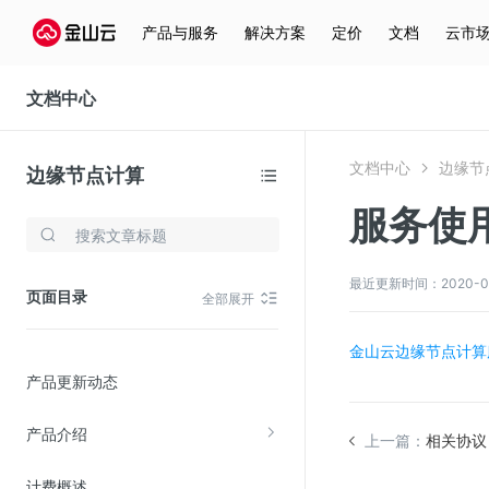
产品与服务
解决方案
定价
文档
云市
文档中心
文档中心
边缘节
边缘节点计算
服务使
存储与云分发
文件存储KPFS
最近更新时间：2020-03-2
页面目录
全部展开
CDN
对象存储(KS3)
金山云边缘节点计算
产品更新动态
云硬盘(EBS)
文件存储KFS
产品介绍
上一篇：
相关协议
全站加速
计费概述
在线迁移服务