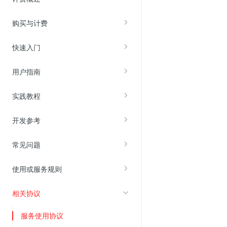
购买与计费
视频云服务
云直播(KLS)
快速入门
云转码(KET)
用户指南
边缘节点计算
实践教程
云安全
开发参考
金山云云防火墙
大模型应用防火墙
常见问题
渗透测试
使用或服务规则
云堡垒机
高防IP(KAD)
相关协议
DDoS原生高防
服务使用协议
主机安全