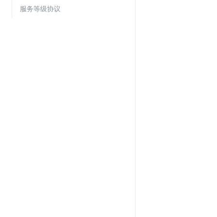
Web应用防火墙(WAF)
服务等级协议
密钥管理服务
SSL证书管理
云安全中心
应急响应
合规性
资质认证
欧盟数据保护条例（GDPR）