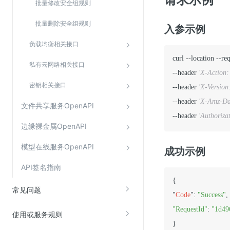
批量修改安全组规则
批量删除安全组规则
入参示例
负载均衡相关接口
curl --location --re
私有云网络相关接口
--header 
'X-Action:
密钥相关接口
--header 
'X-Version
--header 
'X-Amz-Da
文件共享服务OpenAPI
--header 
'Authoriz
边缘裸金属OpenAPI
模型在线服务OpenAPI
成功示例
API签名指南
{

常见问题
"
Code
": 
"Success"
"RequestId"
: 
"1d49
使用或服务规则
}