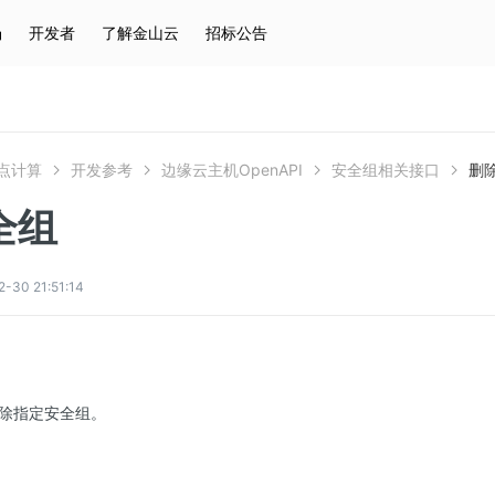
场
开发者
了解金山云
招标公告
热门搜索
云服务器
弹性IP
对象存储
IAM
点计算
开发参考
边缘云主机OpenAPI
安全组相关接口
删
全组
0 21:51:14
除指定安全组。