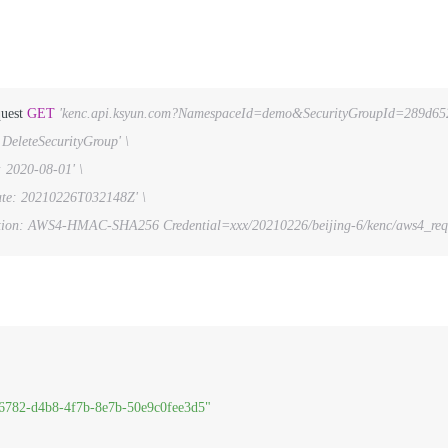
quest 
GET
'kenc.api.ksyun.com?NamespaceId=demo&SecurityGroupId=289d652
 DeleteSecurityGroup' \
: 2020-08-01' \
te: 20210226T032148Z' \
ation: AWS4-HMAC-SHA256 Credential=xxx/20210226/beijing-6/kenc/aws4_reque
6782-d4b8-4f7b-8e7b-50e9c0fee3d5"