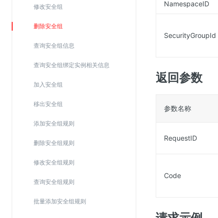
NamespaceID
修改安全组
SSL证书管理
云安全中心
删除安全组
SecurityGroupId
应急响应
查询安全组信息
查询安全组绑定实例相关信息
合规性
返回参数
资质认证
加入安全组
欧盟数据保护条例（GDPR）
移出安全组
参数名称
添加安全组规则
RequestID
删除安全组规则
修改安全组规则
Code
查询安全组规则
批量添加安全组规则
请求示例