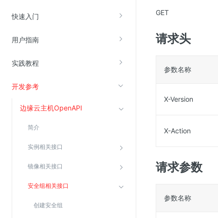
GET
云直播(KLS)
快速入门
云转码(KET)
请求头
用户指南
边缘节点计算
实践教程
参数名称
云安全
开发参考
金山云云防火墙
X-Version
大模型应用防火墙
边缘云主机OpenAPI
渗透测试
简介
X-Action
云堡垒机
实例相关接口
高防IP(KAD)
请求参数
DDoS原生高防
镜像相关接口
主机安全
安全组相关接口
Web应用防火墙(WAF)
参数名称
创建安全组
密钥管理服务