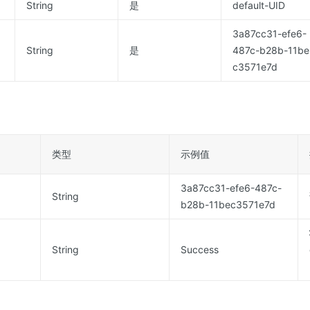
String
是
default-UID
3a87cc31-efe6-
String
是
487c-b28b-11be
c3571e7d
类型
示例值
3a87cc31-efe6-487c-
String
b28b-11bec3571e7d
String
Success