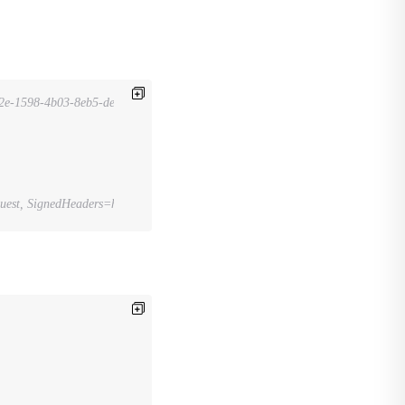
e-1598-4b03-8eb5-de57338c1c4a' \
st, SignedHeaders=host;x-action;x-amz-date;x-version, Signature=xxx'