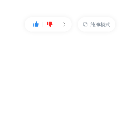
纯净模式
热门产品
账户管理
云服务器
管理控制台
数据库
账号管理
对象存储
实名认证
CDN
订单管理
弹性IP
资源目录
裸金属服务器
索取发票
充值付款