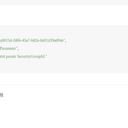
a9015d-fd66-45a7-b82e-8e01d39ad94e"
,
dParameter"
,
alid param SecurityGroupId."
组