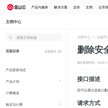
产品与服务
解决方案
定价
文档
云市
文档中心
边缘节点计算
文档中心
边缘节
存储与云分发
删除安
文件存储KPFS
页面目录
全部展开
CDN
对象存储(KS3)
最近更新时间：2024-12-3
产品更新动态
云硬盘(EBS)
接口描述
文件存储KFS
产品介绍
全站加速
您可以通过该接口删
计费概述
在线迁移服务
请求方式
购买与计费
视频云服务