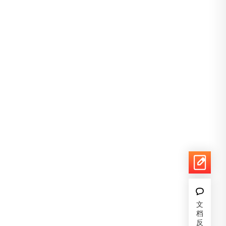
文
档
反