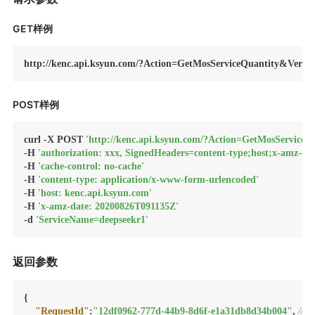
GET样例
http://kenc.api.ksyun.com/?Action=GetMosServiceQuantity&Versi
POST样例
curl -X POST 
'http://kenc.api.ksyun.com/?Action=GetMosService
-H 
'authorization: xxx, SignedHeaders=content-type;host;x-amz-dat
-H 
'cache-control: no-cache'
-H 
'content-type: application/x-www-form-urlencoded'
-H 
'host: kenc.api.ksyun.com'
-H 
'x-amz-date: 20200826T091135Z'
-d 
'ServiceName=deepseekr1'
返回参数
{
"RequestId"
:
"12df0962-777d-44b9-8d6f-e1a31db8d34b004"
,
//