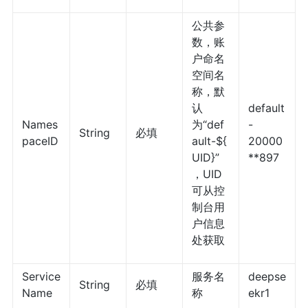
公共参
数，账
户命名
空间名
称，默
认
default
Names
为“def
-
String
必填
paceID
ault-${
20000
UID}”
**897
，UID
可从控
制台用
户信息
处获取
Service
服务名
deepse
String
必填
Name
称
ekr1