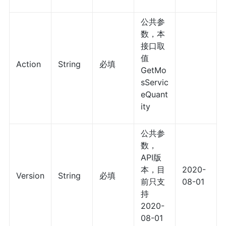
公共参
数，本
接口取
值
Action
String
必填
GetMo
sServic
eQuant
ity
公共参
数，
API版
本，目
2020-
Version
String
必填
前只支
08-01
持
2020-
08-01