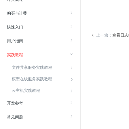
购买与计费
视频云服务
云直播(KLS)
快速入门
云转码(KET)
上一篇：
查看日志
用户指南
边缘节点计算
实践教程
云安全
文件共享服务实践教程
金山云云防火墙
大模型应用防火墙
模型在线服务实践教程
渗透测试
云主机实践教程
云堡垒机
开发参考
高防IP(KAD)
DDoS原生高防
常见问题
主机安全