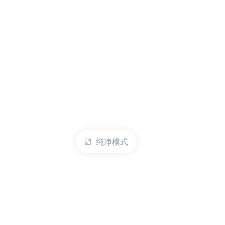
纯净模式
热门产品
账户管理
云服务器
管理控制台