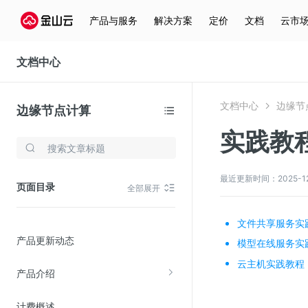
产品与服务
解决方案
定价
文档
云市
文档中心
文档中心
边缘节
边缘节点计算
实践教
存储与云分发
文件存储KPFS
最近更新时间：2025-12-0
页面目录
全部展开
CDN
对象存储(KS3)
文件共享服务实
产品更新动态
云硬盘(EBS)
模型在线服务实
云主机实践教程
文件存储KFS
产品介绍
全站加速
计费概述
在线迁移服务