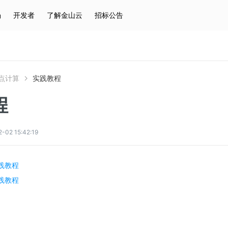
场
开发者
了解金山云
招标公告
热门搜索
云服务器
弹性IP
对象存储
IAM
点计算
实践教程
程
2 15:42:19
践教程
践教程