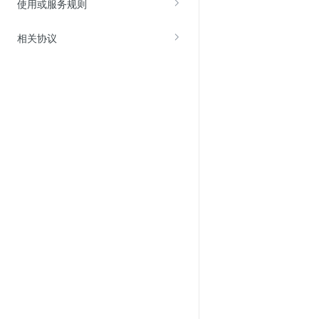
使用或服务规则
Web应用防火墙(WAF)
密钥管理服务
相关协议
SSL证书管理
云安全中心
应急响应
合规性
资质认证
欧盟数据保护条例（GDPR）