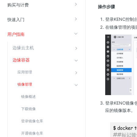
购买与计费
操作步骤
视频云服务
登录KENC控制
快速入门
云直播(KLS)
在镜像管理的项
用户指南
云转码(KET)
边缘节点计算
边缘云主机
边缘容器
云安全
应用管理
金山云云防火墙
大模型应用防火墙
镜像管理
渗透测试
镜像概述
云堡垒机
登录KENC镜
下载镜像
应的镜像版本。
高防IP(KAD)
登录镜像仓库
DDoS原生高防
主机安全
开通镜像仓库