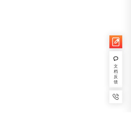
文
档
反
馈