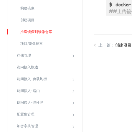
Web应用防火墙(WAF)
构建镜像
密钥管理服务
创建项目
SSL证书管理
推送镜像到镜像仓库
云安全中心
应急响应
项目/镜像搜索
上一篇：
创建项目
存储管理
合规性
访问接入概述
资质认证
欧盟数据保护条例（GDPR）
访问接入-负载均衡
访问接入-路由
访问接入-弹性IP
配置集管理
加密字典管理