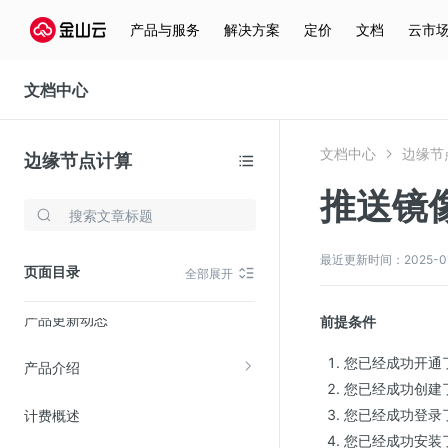
产品与服务
解决方案
定价
文档
云市
文档中心
文档中心
边缘节
边缘节点计算
推送镜
存储与云分发
文件存储KPFS
最近更新时间：2025-01-2
页面目录
全部展开
CDN
产品更新动态
对象存储(KS3)
前提条件
云硬盘(EBS)
您已经成功开通
产品介绍
文件存储KFS
您已经成功创建
您已经成功登录
计费概述
全站加速
您已经成功安装了
在线迁移服务