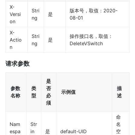
X-
Stri
版本号，取值：2020-
Versi
是
ng
08-01
on
X-
Stri
操作接口名，取值：
Actio
是
ng
DeleteVSwitch
n
请求参数
是
参数
类
否
描
示例值
名称
型
必
述
须
命
Nam
Str
名
espa
in
是
default-UID
空