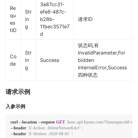
3a87cc31-
Re
Str
efe6-487c-
qu
in
b28b-
请求ID
es
g
11bec3571e7
tID
d
状态码,有
Str
InvalidParameter,For
Co
in
Success
bidden
de
g
InternalError,Success
四种状态
请求示例
入参示例
curl --location --request 
GET
'kenc.api.ksyun.com?NamespaceId=de
--header 
'X-Action: DeleteNetworkAcl' \
--header 
'X-Version: 2020-08-01' \