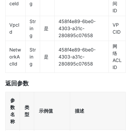
ceId
g
间
ID
Str
458f4e89-6be0-
VpcI
VP
in
是
4303-a31c-
d
CID
g
280895c07658
网
Netw
Str
458f4e89-6be0-
络
orkA
in
是
4303-a31c-
ACL
clId
g
280895c07658
ID
返回参数
参
数
类
示例值
描述
名
型
称