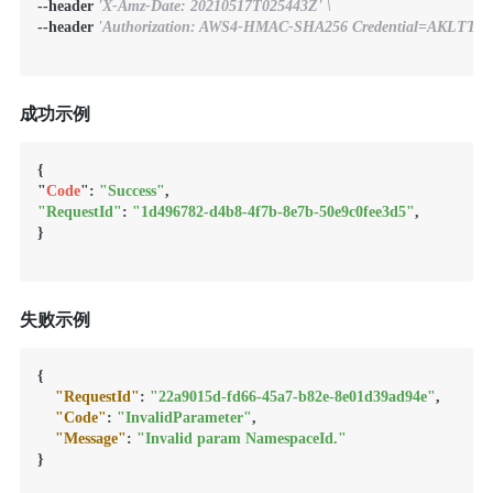
--header 
'X-Amz-Date: 20210517T025443Z' \
--header 
'Authorization: AWS4-HMAC-SHA256 Credential=AKLTTCrDN
成功示例
{

"
Code
": 
"Success"
"RequestId"
: 
"1d496782-d4b8-4f7b-8e7b-50e9c0fee3d5"
,

}

失败示例
{
"RequestId"
:
"22a9015d-fd66-45a7-b82e-8e01d39ad94e"
,
"Code"
:
"InvalidParameter"
,
"Message"
:
"Invalid param NamespaceId."
}