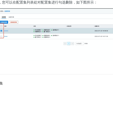
，您可以在配置集列表处对配置集进行勾选删除，如下图所示：
集