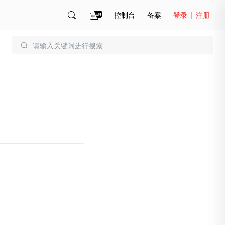
控制台
备案
登录
注册
账号管理
账单