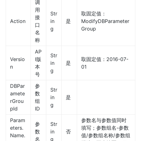
调
用
Str
取固定值：
接
Action
in
是
ModifyDBParameter
口
g
Group
名
称
AP
Str
Versio
I版
取固定值：2016-07-
in
是
n
本
01
g
号
DBPar
参
Str
amete
数
in
是
rGrou
组
g
pId
ID
Param
参数名与参数值同时
参
Str
eters.
填写；参数组名-参数
数
in
否
Name.
值/参数组名称/参数组
名
g