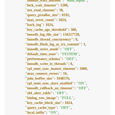
"innodb_stats_method"
:
"nulls_equal"
,
"lock_wait_timeout"
:
1200
,
"net_read_timeout"
:
30
,
"query_prealloc_size"
:
8192
,
"max_error_count"
:
1024
,
"back_log"
:
1024
,
"key_cache_age_threshold"
:
300
,
"innodb_log_file_size"
:
134217728
,
"innodb_thread_concurrency"
:
0
,
"innodb_flush_log_at_trx_commit"
:
1
,
"innodb_strict_mode"
:
"OFF"
,
"default_time_zone"
:
"SYSTEM"
,
"performance_schema"
:
"OFF"
,
"innodb_write_io_threads"
:
8
,
"rpl_semi_sync_master_timeout"
:
1000
,
"max_connect_errors"
:
10
,
"join_buffer_size"
:
1048576
,
"rpl_semi_sync_slave_enabled"
:
"ON"
,
"innodb_rollback_on_timeout"
:
"OFF"
,
"old_alter_table"
:
"OFF"
,
"binlog_row_image"
:
"FULL"
,
"key_cache_block_size"
:
1024
,
"query_cache_type"
:
"OFF"
,
"local_infile"
:
"ON"
,