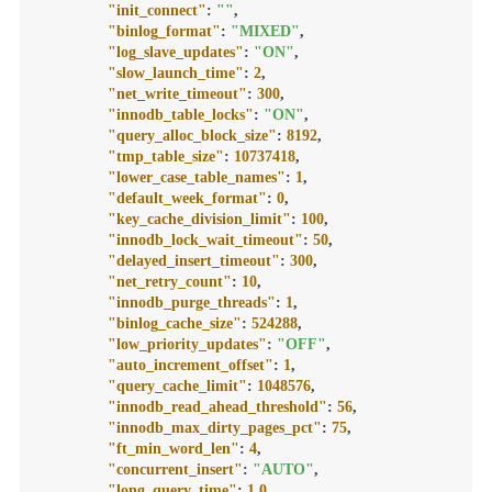
"init_connect"
:
""
,
"binlog_format"
:
"MIXED"
,
"log_slave_updates"
:
"ON"
,
"slow_launch_time"
:
2
,
"net_write_timeout"
:
300
,
"innodb_table_locks"
:
"ON"
,
"query_alloc_block_size"
:
8192
,
"tmp_table_size"
:
10737418
,
"lower_case_table_names"
:
1
,
"default_week_format"
:
0
,
"key_cache_division_limit"
:
100
,
"innodb_lock_wait_timeout"
:
50
,
"delayed_insert_timeout"
:
300
,
"net_retry_count"
:
10
,
"innodb_purge_threads"
:
1
,
"binlog_cache_size"
:
524288
,
"low_priority_updates"
:
"OFF"
,
"auto_increment_offset"
:
1
,
"query_cache_limit"
:
1048576
,
"innodb_read_ahead_threshold"
:
56
,
"innodb_max_dirty_pages_pct"
:
75
,
"ft_min_word_len"
:
4
,
"concurrent_insert"
:
"AUTO"
,
"long_query_time"
:
1.0
,