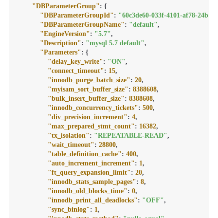
"DBParameterGroup"
:
{
"DBParameterGroupId"
:
"60c3de60-033f-4101-af78-24b12
"DBParameterGroupName"
:
"default"
,
"EngineVersion"
:
"5.7"
,
"Description"
:
"mysql 5.7 default"
,
"Parameters"
:
{
"delay_key_write"
:
"ON"
,
"connect_timeout"
:
15
,
"innodb_purge_batch_size"
:
20
,
"myisam_sort_buffer_size"
:
8388608
,
"bulk_insert_buffer_size"
:
8388608
,
"innodb_concurrency_tickets"
:
500
,
"div_precision_increment"
:
4
,
"max_prepared_stmt_count"
:
16382
,
"tx_isolation"
:
"REPEATABLE-READ"
,
"wait_timeout"
:
28800
,
"table_definition_cache"
:
400
,
"auto_increment_increment"
:
1
,
"ft_query_expansion_limit"
:
20
,
"innodb_stats_sample_pages"
:
8
,
"innodb_old_blocks_time"
:
0
,
"innodb_print_all_deadlocks"
:
"OFF"
,
"sync_binlog"
:
1
,