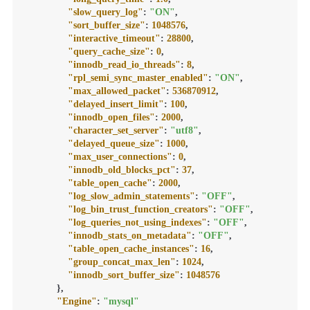
"slow_query_log"
:
"ON"
,
"sort_buffer_size"
:
1048576
,
"interactive_timeout"
:
28800
,
"query_cache_size"
:
0
,
"innodb_read_io_threads"
:
8
,
"rpl_semi_sync_master_enabled"
:
"ON"
,
"max_allowed_packet"
:
536870912
,
"delayed_insert_limit"
:
100
,
"innodb_open_files"
:
2000
,
"character_set_server"
:
"utf8"
,
"delayed_queue_size"
:
1000
,
"max_user_connections"
:
0
,
"innodb_old_blocks_pct"
:
37
,
"table_open_cache"
:
2000
,
"log_slow_admin_statements"
:
"OFF"
,
"log_bin_trust_function_creators"
:
"OFF"
,
"log_queries_not_using_indexes"
:
"OFF"
,
"innodb_stats_on_metadata"
:
"OFF"
,
"table_open_cache_instances"
:
16
,
"group_concat_max_len"
:
1024
,
"innodb_sort_buffer_size"
:
1048576
}
,
"Engine"
:
"mysql"