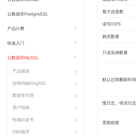
最大连接数
云数据库PostgreSQL
视频云服务
读写IOPS
云直播(KLS)
产品计费
购买数量
云转码(KET)
快速入门
边缘节点计算
只读实例数量
云数据库MySQL
云安全
产品描述
金山云云防火墙
默认过期删除时
大模型应用防火墙
自研内核KingSQL
渗透测试
数据库代理
云堡垒机
慢日志、错误日
用户指南
高防IP(KAD)
性能白皮书
DDoS原生高防
受限权限
主机安全
DBA指导