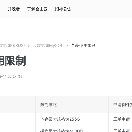
场
开发者
了解金山云
招标公告
热门搜索
云服务器
弹性IP
对象存储
IAM
据库(KRDS)
云数据库MySQL
产品使用限制
用限制
1 20:24:36
限制描述
申请例外
内存最大规格为256G
工单申请
磁盘最大规格为4000G
工单申请