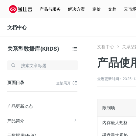
产品与服务
解决方案
定价
文档
云市
文档中心
文档中心
关系型数
关系型数据库(KRDS)
产品使
存储与云分发
文件存储KPFS
最近更新时间：2025-12-1
页面目录
全部展开
CDN
对象存储(KS3)
产品更新动态
云硬盘(EBS)
限制项
文件存储KFS
产品简介
内存最大规格
全站加速
磁盘最大规格
云数据库MySQL
在线迁移服务