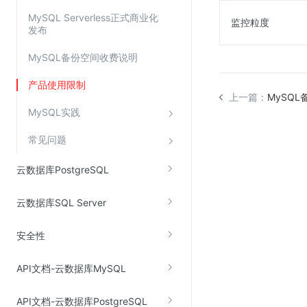
Web应用防火墙(WAF)
MySQL Serverless正式商业化
监控粒度
发布
密钥管理服务
SSL证书管理
MySQL备份空间收费说明
云安全中心
产品使用限制
上一篇：
MySQ
应急响应
MySQL实践
合规性
常见问题
资质认证
云数据库PostgreSQL
欧盟数据保护条例（GDPR）
云数据库SQL Server
安全性
API文档-云数据库MySQL
API文档-云数据库PostgreSQL