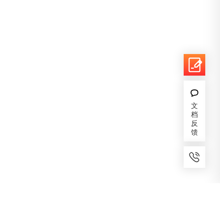
文
档
反
馈
7x24小时服务
免费备案