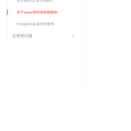
关于MySQL表空间碎片
关于super等特殊权限限制
PostgreSQL操作和使用
运维类问题
关于金山云
服务与支持
了解金山云
在线客服