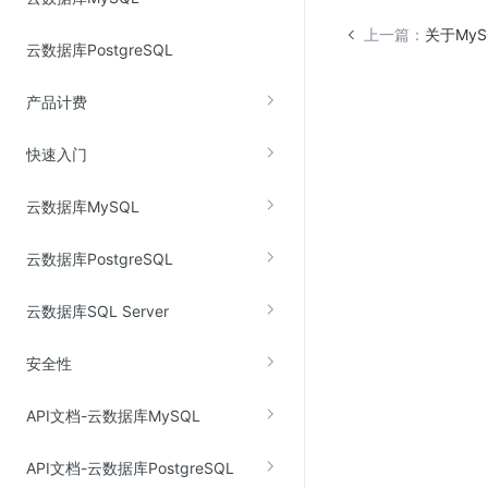
上一篇：
关于My
云数据库PostgreSQL
视频云服务
云直播(KLS)
产品计费
云转码(KET)
快速入门
边缘节点计算
云数据库MySQL
云安全
云数据库PostgreSQL
金山云云防火墙
大模型应用防火墙
云数据库SQL Server
渗透测试
安全性
云堡垒机
高防IP(KAD)
API文档-云数据库MySQL
DDoS原生高防
API文档-云数据库PostgreSQL
主机安全