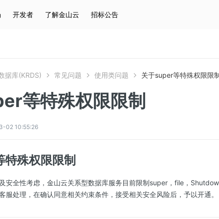
场
开发者
了解金山云
招标公告
热门搜索
云服务器
弹性IP
对象存储
IAM
据库(KRDS)
常见问题
使用类问题
关于super等特殊权限限
per等特殊权限限制
2 10:55:26
r等特殊权限限制
性考虑，金山云关系型数据库服务目前限制super，file，Shutdown，Cre
客服处理，在确认同意相关约束条件，接受相关安全风险后，予以开通。