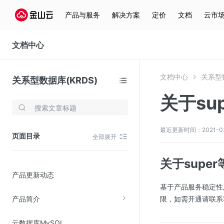
产品与服务
解决方案
定价
文档
云市
文档中心
文档中心
关系型数
关系型数据库(KRDS)
关于su
存储与云分发
文件存储KPFS
最近更新时间：2021-03-0
页面目录
全部展开
CDN
对象存储(KS3)
关于supe
产品更新动态
云硬盘(EBS)
基于产品服务稳定性及安全
文件存储KFS
产品简介
限，如需开通请联系
全站加速
云数据库MySQL
在线迁移服务