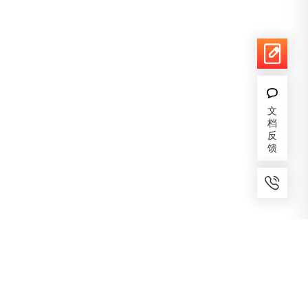
文
档
反
馈
7x24小时服务
免费备案