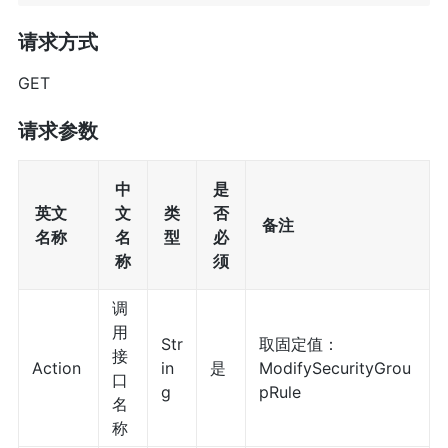
请求方式
GET
请求参数
中
是
英文
文
类
否
备注
名称
名
型
必
称
须
调
用
Str
取固定值：
接
Action
in
是
ModifySecurityGrou
口
g
pRule
名
称