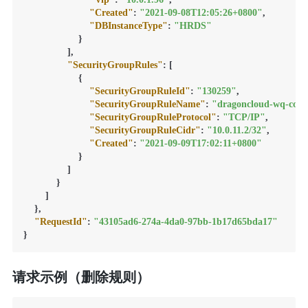
"Created"
:
"2021-09-08T12:05:26+0800"
,
"DBInstanceType"
:
"HRDS"
}
]
,
"SecurityGroupRules"
:
[
{
"SecurityGroupRuleId"
:
"130259"
,
"SecurityGroupRuleName"
:
"dragoncloud-wq-cont
"SecurityGroupRuleProtocol"
:
"TCP/IP"
,
"SecurityGroupRuleCidr"
:
"10.0.11.2/32"
,
"Created"
:
"2021-09-09T17:02:11+0800"
}
]
}
]
}
,
"RequestId"
:
"43105ad6-274a-4da0-97bb-1b17d65bda17"
}
请求示例（删除规则）