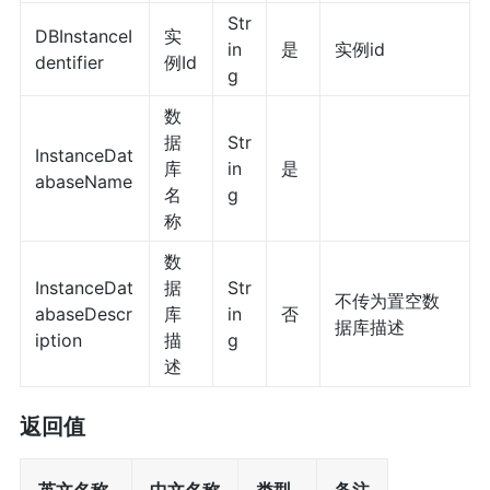
Str
DBInstanceI
实
in
是
实例id
dentifier
例Id
g
数
据
Str
InstanceDat
库
in
是
abaseName
名
g
称
数
InstanceDat
据
Str
不传为置空数
abaseDescr
库
in
否
据库描述
iption
描
g
述
返回值