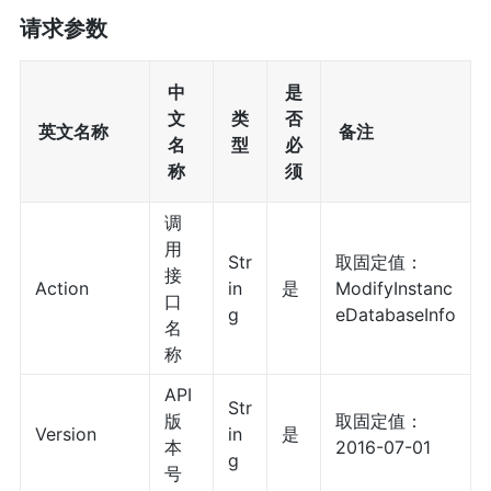
请求参数
中
是
文
类
否
英文名称
备注
名
型
必
称
须
调
用
Str
取固定值：
接
Action
in
是
ModifyInstanc
口
g
eDatabaseInfo
名
称
API
Str
版
取固定值：
Version
in
是
本
2016-07-01
g
号