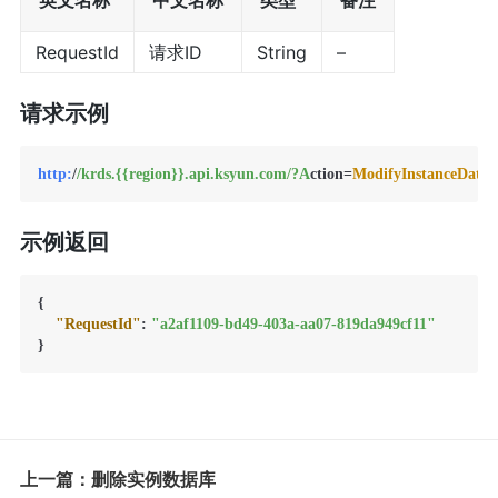
英文名称
中文名称
类型
备注
RequestId
请求ID
String
–
请求示例
http:
/
/krds.{{region}}.api.ksyun.com/
?A
ction=
ModifyInstanceDatab
示例返回
{
"RequestId"
:
"a2af1109-bd49-403a-aa07-819da949cf11"
}
上一篇：删除实例数据库