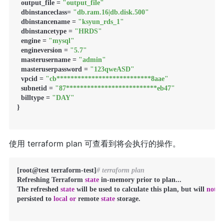
  output_file = 
"output_file"
  dbinstanceclass= 
"db.ram.16|db.disk.500"
  dbinstancename = 
"ksyun_rds_1"
  dbinstancetype = 
"HRDS"
  engine = 
"mysql"
  engineversion = 
"5.7"
  masterusername = 
"admin"
  masteruserpassword = 
"123qweASD"
  vpcid = 
"cb***************************8aae"
  subnetid = 
"87**************************eb47"
  billtype = 
"DAY"
}

使用 terraform plan 可查看到将会执行的操作。
[root@test terraform-test]
# terraform plan
Refreshing Terraform 
state
 in-memory prior to plan...

The refreshed 
state
 will be used to calculate this plan, but will 
not
 be
persisted to 
local
or
 remote 
state
 storage.
