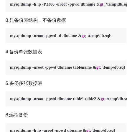
mysqldump -h ip -P3306 -uroot -ppwd dbname &
gt
3.只备份表结构，不备份数据
mysqldump -uroot -ppwd -d dbname &
gt
4.备份单张数据表
mysqldump -uroot -ppwd dbname tablename &
gt
5.备份多张数据表
mysqldump -uroot -ppwd dbname table1 table2 &
gt
6.远程备份
mysqldump -h ip -uroot -ppwd dbname &
gt