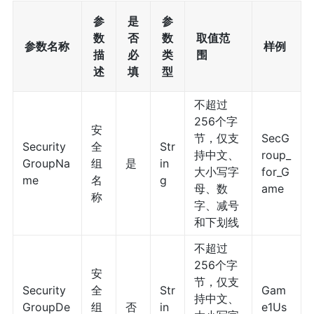
参
是
参
数
否
数
取值范
参数名称
样例
描
必
类
围
述
填
型
不超过
256个字
安
节，仅支
SecG
Security
全
Str
持中文、
roup_
GroupNa
组
是
in
大小写字
for_G
me
名
g
母、数
ame
称
字、减号
和下划线
不超过
256个字
安
节，仅支
Security
全
Str
Gam
持中文、
GroupDe
组
否
in
e1Us