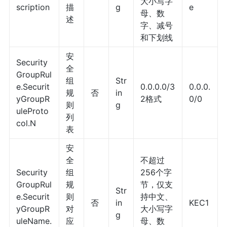
大小写字
scription
描
g
e
母、数
述
字、减号
和下划线
安
Security
全
GroupRul
组
Str
e.Securit
0.0.0.0/3
0.0.0.
规
否
in
yGroupR
2格式
0/0
则
g
uleProto
列
col.N
表
安
全
不超过
Security
组
256个字
GroupRul
规
节，仅支
Str
e.Securit
则
持中文、
否
in
KEC1
yGroupR
对
大小写字
g
uleName.
应
母、数