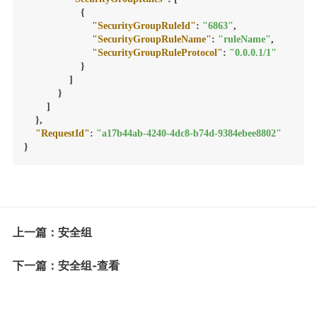
{
"SecurityGroupRuleId"
:
"6863"
,
"SecurityGroupRuleName"
:
"ruleName"
,
"SecurityGroupRuleProtocol"
:
"0.0.0.1/1"
}
]
}
]
}
,
"RequestId"
:
"a17b44ab-4240-4dc8-b74d-9384ebee8802"
}
上一篇：安全组
下一篇：安全组-查看