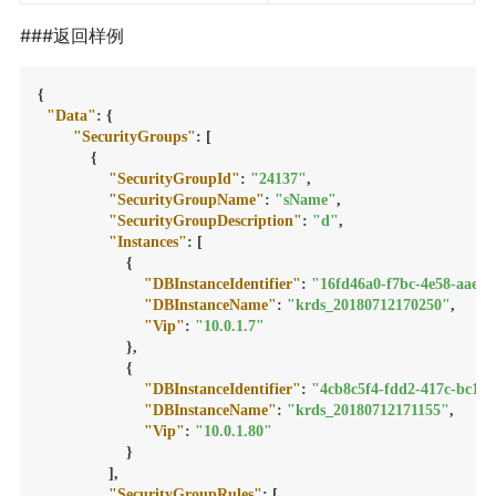
###返回样例
{
"Data"
:
{
"SecurityGroups"
:
[
{
"SecurityGroupId"
:
"24137"
,
"SecurityGroupName"
:
"sName"
,
"SecurityGroupDescription"
:
"d"
,
"Instances"
:
[
{
"DBInstanceIdentifier"
:
"16fd46a0-f7bc-4e58-aae3-
"DBInstanceName"
:
"krds_20180712170250"
,
"Vip"
:
"10.0.1.7"
}
,
{
"DBInstanceIdentifier"
:
"4cb8c5f4-fdd2-417c-bc18-
"DBInstanceName"
:
"krds_20180712171155"
,
"Vip"
:
"10.0.1.80"
}
]
,
"SecurityGroupRules"
:
[