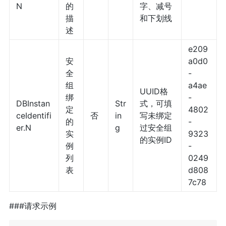
N
的
字、减号
描
和下划线
述
e209
安
a0d0
全
-
组
a4ae
UUID格
绑
-
DBInstan
Str
式，可填
定
4802
ceIdentifi
否
in
写未绑定
的
-
er.N
g
过安全组
实
9323
的实例ID
例
-
列
0249
表
d808
7c78
###请求示例