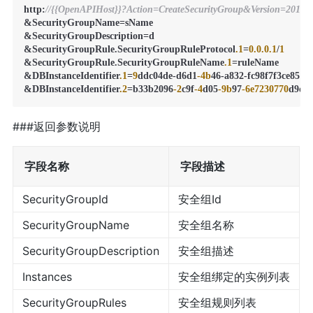
http:
//{{OpenAPIHost}}?Action=CreateSecurityGroup&Version=2019-
&SecurityGroupName=sName

&SecurityGroupDescription=d

&SecurityGroupRule.SecurityGroupRuleProtocol
.1
=
0.0
.0
.1
/
1
&SecurityGroupRule.SecurityGroupRuleName
.1
=ruleName

&DBInstanceIdentifier
.1
=
9
ddc04de-d6d1
-4b
46-a832-fc98f7f3ce85

&DBInstanceIdentifier
.2
=b33b2096
-2
c9f
-4
d05
-9b
97
-6e7230770
###返回参数说明
字段名称
字段描述
SecurityGroupId
安全组Id
SecurityGroupName
安全组名称
SecurityGroupDescription
安全组描述
Instances
安全组绑定的实例列表
SecurityGroupRules
安全组规则列表