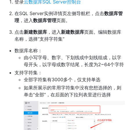
登录
云数据库SQL Server控制台
在SQL Server实例详情页左侧导航栏，点击
数据库管
理
，进入
数据库管理
页面。
点击
新建数据库
，进入
新建数据库
页面。编辑数据库
名称，选择“支持字符集”
数据库名称：
由小写字母、数字、下划线或中划线组成，以字
母开头，以字母或数字结尾，长度为2~64个字符
支持字符集：
全部字符集有3000多个，仅支持单选
如果所展示的常用字符集中没有您想选择的，则
单击“全部”，在后面的下拉列表里进行选择