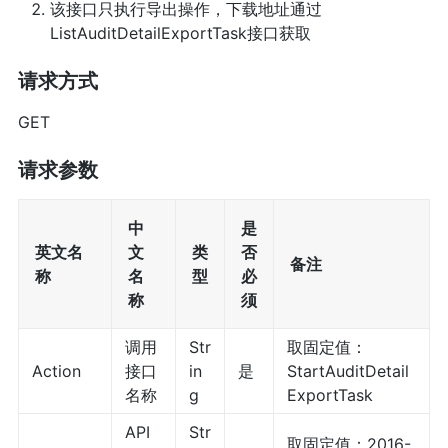
该接口只执行导出操作，下载地址通过
ListAuditDetailExportTask接口获取
请求方式
GET
请求参数
中
是
英文名
文
类
否
备注
称
名
型
必
称
须
调用
Str
取固定值：
Action
接口
in
是
StartAuditDetail
名称
g
ExportTask
API
Str
取固定值：2016-