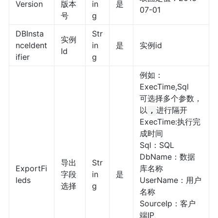
Version
版本
in
是
07-01
号
g
DBInsta
Str
实例
nceIdent
in
是
实例id
Id
ifier
g
例如：
ExecTime,Sql
可选择多个参数，
以
进行隔开
,
ExecTime:执行完
成时间
Sql：SQL
DbName：数据
导出
Str
ExportFi
库名称
字段
in
是
leds
UserName：用户
选择
g
名称
SourceIp：客户
端IP