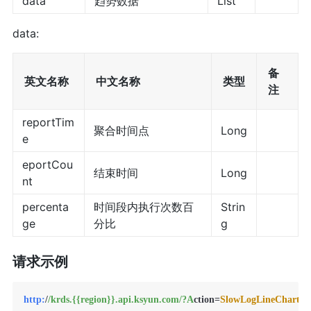
data
趋势数据
List
data:
备
英文名称
中文名称
类型
注
reportTim
聚合时间点
Long
e
eportCou
结束时间
Long
nt
percenta
时间段内执行次数百
Strin
ge
分比
g
请求示例
http:
/
/krds.{{region}}.api.ksyun.com/
?A
ction=
SlowLogLineChart
&