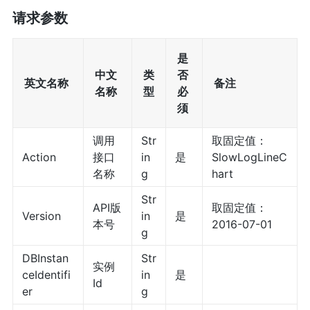
请求参数
是
中文
类
否
英文名称
备注
名称
型
必
须
调用
Str
取固定值：
Action
接口
in
是
SlowLogLineC
名称
g
hart
Str
API版
取固定值：
Version
in
是
本号
2016-07-01
g
DBInstan
Str
实例
ceIdentifi
in
是
Id
er
g