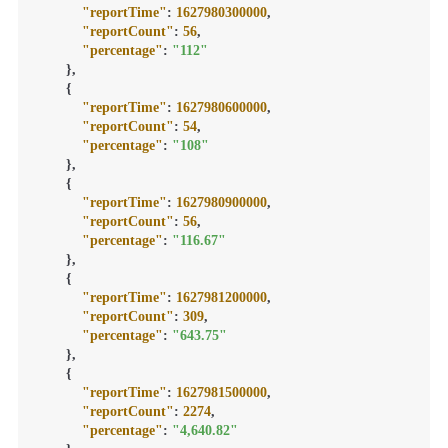
"reportTime"
:
1627980300000
,
"reportCount"
:
56
,
"percentage"
:
"112"
}
,
{
"reportTime"
:
1627980600000
,
"reportCount"
:
54
,
"percentage"
:
"108"
}
,
{
"reportTime"
:
1627980900000
,
"reportCount"
:
56
,
"percentage"
:
"116.67"
}
,
{
"reportTime"
:
1627981200000
,
"reportCount"
:
309
,
"percentage"
:
"643.75"
}
,
{
"reportTime"
:
1627981500000
,
"reportCount"
:
2274
,
"percentage"
:
"4,640.82"