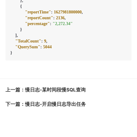
}
,
{
"reportTime"
:
1627981800000
,
"reportCount"
:
2136
,
"percentage"
:
"2,272.34"
}
]
,
"TotalCount"
:
9
,
"QuerySum"
:
5044
}
上一篇：慢日志-某时间段慢SQL查询
下一篇：慢日志-开启慢日志导出任务