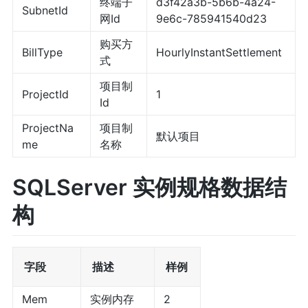
终端子
d3f42a3b-5b6b-4a24-
SubnetId
网Id
9e6c-785941540d23
购买方
BillType
HourlyInstantSettlement
式
项目制
ProjectId
1
Id
ProjectNa
项目制
默认项目
me
名称
SQLServer 实例规格数据结
构
字段
描述
样例
Mem
实例内存
2