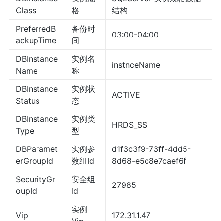
Class
格
结构
PreferredB
备份时
03:00-04:00
ackupTime
间
DBInstance
实例名
instnceName
Name
称
DBInstance
实例状
ACTIVE
Status
态
DBInstance
实例类
HRDS_SS
Type
型
DBParamet
实例参
d1f3c3f9-73ff-4dd5-
erGroupId
数组Id
8d68-e5c8e7caef6f
SecurityGr
安全组
27985
oupId
Id
实例
Vip
172.31.1.47
Vip