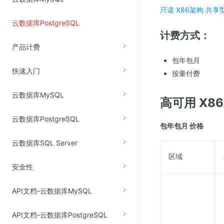
只读
X86架构 共享
云数据库PostgreSQL
视频云服务
计费方式：
云直播(KLS)
产品计费
云转码(KET)
包年包月
快速入门
按量付费
边缘节点计算
云数据库MySQL
高可用 X8
云安全
云数据库PostgreSQL
金山云云防火墙
包年包月 价格
大模型应用防火墙
云数据库SQL Server
渗透测试
区域
安全性
云堡垒机
高防IP(KAD)
API文档-云数据库MySQL
DDoS原生高防
API文档-云数据库PostgreSQL
主机安全