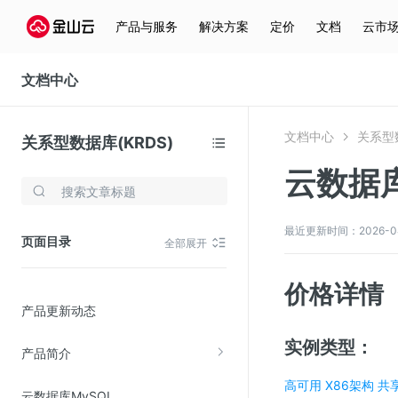
产品与服务
解决方案
定价
文档
云市
文档中心
文档中心
关系型数
关系型数据库(KRDS)
云数据库P
存储与云分发
文件存储KPFS
最近更新时间：2026-04-2
页面目录
全部展开
CDN
对象存储(KS3)
价格详情
产品更新动态
云硬盘(EBS)
文件存储KFS
实例类型：
产品简介
全站加速
高可用 X86架构 共
云数据库MySQL
在线迁移服务