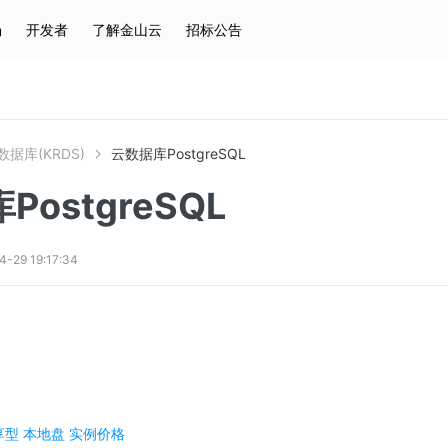
场
开发者
了解金山云
招标公告
热门搜索
云服务器
弹性IP
对象存储
IAM
据库(KRDS)
云数据库PostgreSQL
ostgreSQL
9 19:17:34
享型 本地盘 实例价格