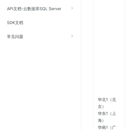
Web应用防火墙(WAF)
API文档-云数据库SQL Server
密钥管理服务
SDK文档
SSL证书管理
云安全中心
常见问题
应急响应
合规性
资质认证
欧盟数据保护条例（GDPR）
华北1（北
京）
华东1（上
海）
华南1（广