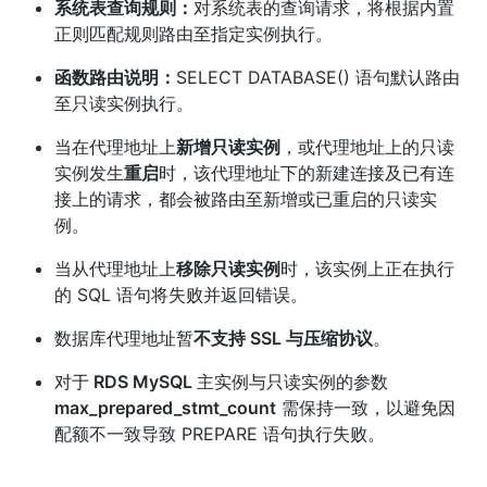
系统表查询规则：
对系统表的查询请求，将根据内置
正则匹配规则路由至指定实例执行。
函数路由说明：
SELECT DATABASE() 语句默认路由
至只读实例执行。
当在代理地址上
新增只读实例
，或代理地址上的只读
实例发生
重启
时，该代理地址下的新建连接及已有连
接上的请求，都会被路由至新增或已重启的只读实
例。
当从代理地址上
移除只读实例
时，该实例上正在执行
的 SQL 语句将失败并返回错误。
数据库代理地址暂
不支持 SSL 与压缩协议
。
对于
RDS MySQL
主实例与只读实例的参数
max_prepared_stmt_count
需保持一致，以避免因
配额不一致导致 PREPARE 语句执行失败。