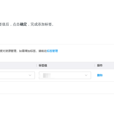
签值后，点击
确定
，完成添加标签。