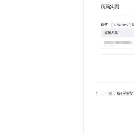
上一篇：
备份恢复