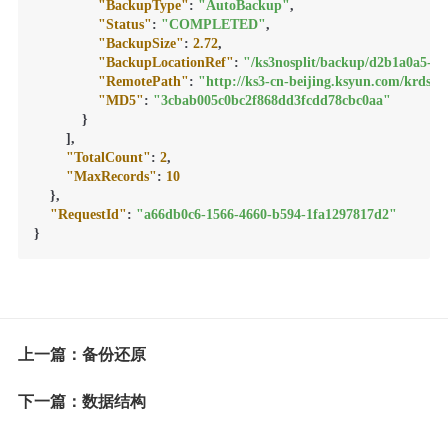
"BackupType"
:
"AutoBackup"
,
"Status"
:
"COMPLETED"
,
"BackupSize"
:
2.72
,
"BackupLocationRef"
:
"/ks3nosplit/backup/d2b1a0a5-f3
"RemotePath"
:
"http://ks3-cn-beijing.ksyun.com/krd
"MD5"
:
"3cbab005c0bc2f868dd3fcdd78cbc0aa"
}
]
,
"TotalCount"
:
2
,
"MaxRecords"
:
10
}
,
"RequestId"
:
"a66db0c6-1566-4660-b594-1fa1297817d2"
}
上一篇：备份还原
下一篇：数据结构