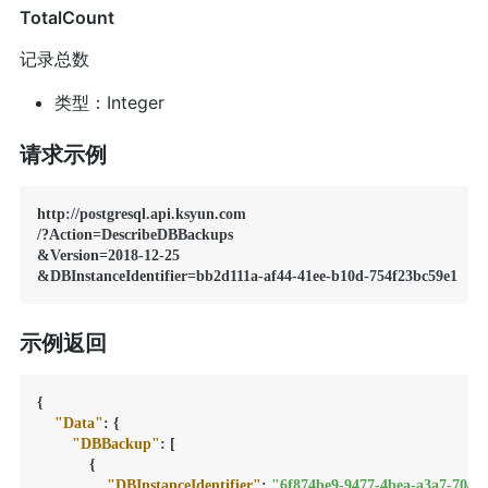
TotalCount
记录总数
类型：Integer
请求示例
http://postgresql.api.ksyun.com

/?Action=DescribeDBBackups

&Version=2018-12-25

示例返回
{
"Data"
:
{
"DBBackup"
:
[
{
"DBInstanceIdentifier"
:
"6f874be9-9477-4bea-a3a7-7040