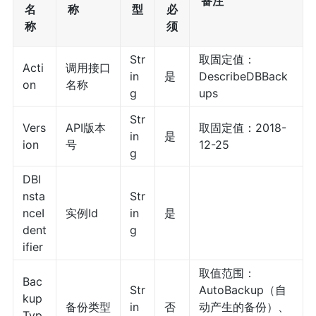
备注
名
称
型
必
称
须
Str
取固定值：
Acti
调用接口
in
是
DescribeDBBack
on
名称
g
ups
Str
Vers
API版本
取固定值：2018-
in
是
ion
号
12-25
g
DBI
nsta
Str
nceI
实例Id
in
是
dent
g
ifier
取值范围：
Bac
Str
AutoBackup（自
kup
备份类型
in
否
动产生的备份）、
Typ