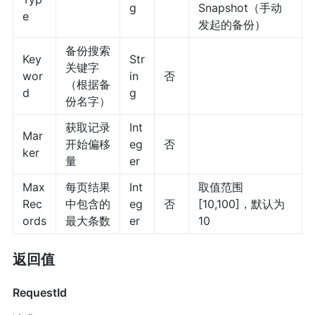
g
Snapshot（手动
e
发起的备份）
备份搜索
Key
Str
关键字
wor
in
否
（根据备
d
g
份名字）
获取记录
Int
Mar
开始偏移
eg
否
ker
量
er
Max
每页结果
Int
取值范围
Rec
中包含的
eg
否
[10,100]，默认为
ords
最大条数
er
10
返回值
RequestId