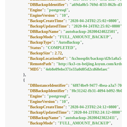
"DBBackupIdentifier"
:
"a69da0b5-769d-4f33-862b-d388
"Engine"
:
"postgresql"
,
"EngineVersion"
:
"10"
,
"BackupCreateTime"
:
"2020-04-24T02:25:02+0800"
,
"BackupUpdatedTime"
:
"2020-04-24T02:25:02+0800"
,
"DBBackupName"
:
"autobackup-20200424022501"
,
"BackupMode"
:
"FULL_AMOUNT_BACKUP"
,
"BackupType"
:
"AutoBackup"
,
"Status"
:
"COMPLETED"
,
"BackupSize"
:
2.72
,
"BackupLocationRef"
:
"/ks3nosplit/backup/d2b1a0a5-f
"RemotePath"
:
"http://ks3-cn-beijing.ksyun.com/kr
"MD5"
:
"4eb8e09ebe371e33a0d05d2cd68efaec"
}
,
{
"DBInstanceIdentifier"
:
"6f874be9-9477-4bea-a3a7-7040
"DBBackupIdentifier"
:
"f0c31242-fb31-4094-b092-9b0e4
"Engine"
:
"postgresql"
,
"EngineVersion"
:
"10"
,
"BackupCreateTime"
:
"2020-04-23T02:24:12+0800"
,
"BackupUpdatedTime"
:
"2020-04-23T02:24:12+0800"
,
"DBBackupName"
:
"autobackup-20200423022411"
,
"BackupMode"
:
"FULL_AMOUNT_BACKUP"
,