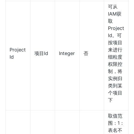
可从
IAM获
取
Project
Id。可
按项目
Project
来进行
项目Id
Integer
否
Id
细粒度
权限控
制，将
实例归
类到某
个项目
下
取值范
围：1：
表名不