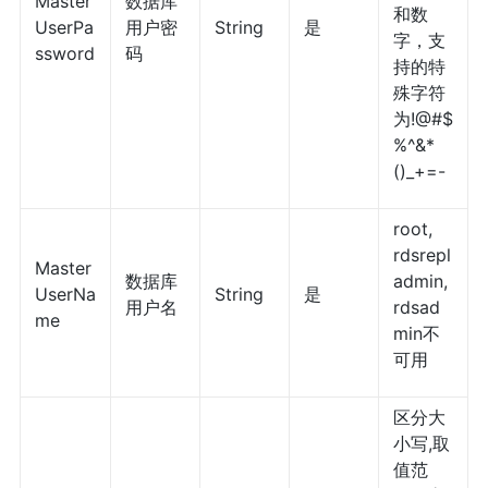
Master
数据库
和数
UserPa
用户密
String
是
字，支
ssword
码
持的特
殊字符
为!@#$
%^&*
()_+=-
root,
rdsrepl
Master
数据库
admin,
UserNa
String
是
用户名
rdsad
me
min不
可用
区分大
小写,取
值范