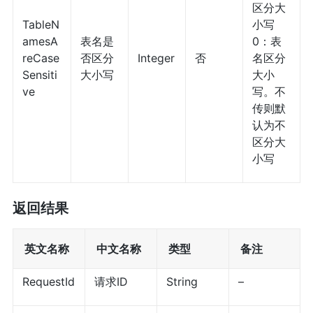
区分大
TableN
小写
amesA
表名是
0：表
reCase
否区分
Integer
否
名区分
Sensiti
大小写
大小
ve
写。不
传则默
认为不
区分大
小写
返回结果
英文名称
中文名称
类型
备注
RequestId
请求ID
String
–