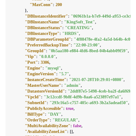
"MaxConn"
:
200
}
,
"DBInstanceIdentifier"
:
"06961b1a-b7e9-449d-a953-ce3cf5
"DBInstanceName"
:
"KingSoft_Test"
,
"DBInstanceStatus"
:
"CREATING"
,
"DBInstanceType"
:
"HRDS"
,
"DBParameterGroupId"
:
"4f88478e-4fa2-4a5d-b64b-4c011
"PreferredBackupTime"
:
"22:00-23:00"
,
"GroupId"
:
"0b5aa180-e884-4fd6-8bed-04b4abb09f59"
,
"Vip"
:
"0.0.0.0"
,
"Port"
:
3306
,
"Engine"
:
"mysql"
,
"EngineVersion"
:
"5.7"
,
"InstanceCreateTime"
:
"2021-07-28T10:29:01+0800"
,
"MasterUserName"
:
"admin"
,
"DatastoreVersionId"
:
"2ddf87e5-5498-4ceb-ba2f-da6f69ae
"VpcId"
:
"3c12ccdf-9b8f-4d9b-8aa6-a523897e97a1"
,
"SubnetId"
:
"293c16a5-c757-405c-a693-3b2a3adead50"
,
"PubliclyAccessible"
:
true
,
"BillType"
:
"DAY"
,
"OrderType"
:
"REGULAR"
,
"MultiAvailabilityZone"
:
false
,
"AvailabilityZoneList"
:
[
]
,