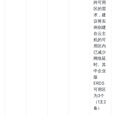
跨可用
区的需
求，建
议将实
例创建
在云主
机的可
用区内
已减少
网络延
时。其
中企业
版
ERDS
可用区
为3个
（1主2
备）