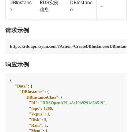
DBInstanc
RDS实例
DBInstanc
–
e
信息
e
请求示例
http://krds.api.ksyun.com/?Action=CreateDBInstance&DBInst
响应示例
{
"Data"
:
{
"DBInstance"
:
{
"DBInstanceClass"
:
{
"Id"
:
"RDSOpenAPI_43e19b9291d6b519"
,
"Iops"
:
1200
,
"Vcpus"
:
1
,
"Disk"
:
5
,
"Ram"
:
1
,
"Mem"
:
1
,