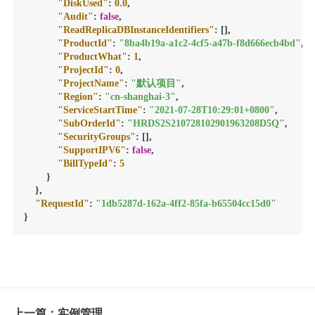
"DiskUsed"
:
0.0
,
"Audit"
:
false
,
"ReadReplicaDBInstanceIdentifiers"
:
[
]
,
"ProductId"
:
"8ba4b19a-a1c2-4cf5-a47b-f8d666ecb4bd"
,
"ProductWhat"
:
1
,
"ProjectId"
:
0
,
"ProjectName"
:
"默认项目"
,
"Region"
:
"cn-shanghai-3"
,
"ServiceStartTime"
:
"2021-07-28T10:29:01+0800"
,
"SubOrderId"
:
"HRDS2S210728102901963208D5Q"
,
"SecurityGroups"
:
[
]
,
"SupportIPV6"
:
false
,
"BillTypeId"
:
5
}
}
,
"RequestId"
:
"1db5287d-162a-4ff2-85fa-b65504cc15d0"
}
上一篇：实例管理