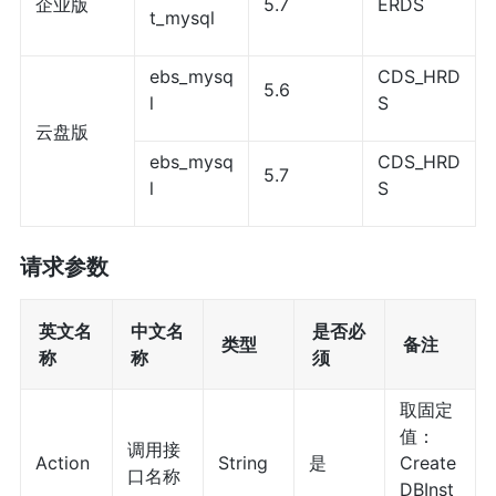
企业版
5.7
ERDS
t_mysql
ebs_mysq
CDS_HRD
5.6
l
S
云盘版
ebs_mysq
CDS_HRD
5.7
l
S
请求参数
英文名
中文名
是否必
类型
备注
称
称
须
取固定
值：
调用接
Action
String
是
Create
口名称
DBInst