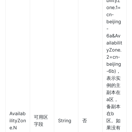
bilityZ
one.1=
cn-
beijing
-
6a&Av
ailabilit
yZone.
2=cn-
beijing
-6b)，
表示实
例的主
副本在
a区，
备副本
Availab
在b
可用区
ilityZon
String
否
区。如
字段
e.N
果没有