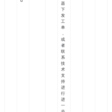
d
器
下
发
工
单
，
或
者
联
系
技
术
支
持
进
行
进
一
步