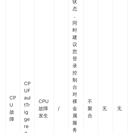
状
态
，
同
时
建
议
您
登
录
控
制
CP
台
UF
对
CP
aul
CPU
裸
不
U
tTr
故障
/
金
聚
无
无
故
ig
发生
属
合
障
ge
服
re
务