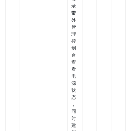
录
带
外
管
理
控
制
台
查
看
电
源
状
态
，
同
时
建