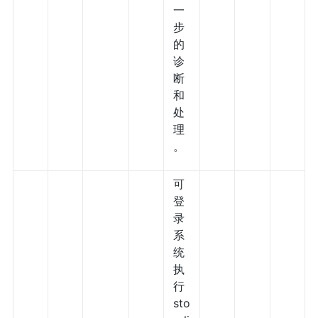
一
步
的
诊
断
和
处
理
。
可
登
录
系
统
执
行
sto