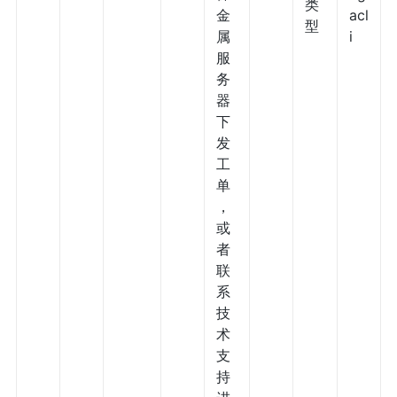
类
金
acl
型
属
i
服
务
器
下
发
工
单
，
或
者
联
系
技
术
支
持