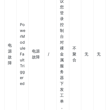
议
您
登
录
Po
控
we
制
rM
台
od
对
电
ule
裸
不
源
电源
Fa
/
金
聚
无
无
故
故障
ult
属
合
障
Tri
服
gg
务
er
器
ed
下
发
工
单
，