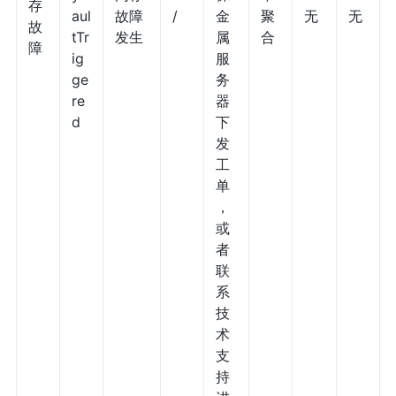
存
aul
故障
/
金
聚
无
无
故
tTr
发生
属
合
障
ig
服
ge
务
re
器
d
下
发
工
单
，
或
者
联
系
技
术
支
持