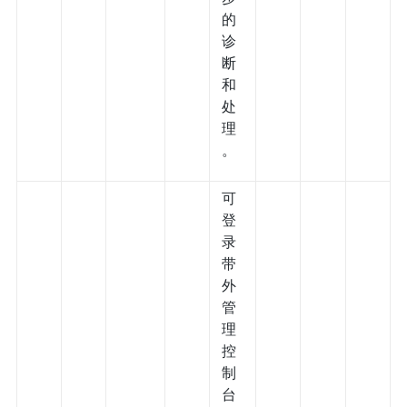
的
诊
断
和
处
理
。
可
登
录
带
外
管
理
控
制
台