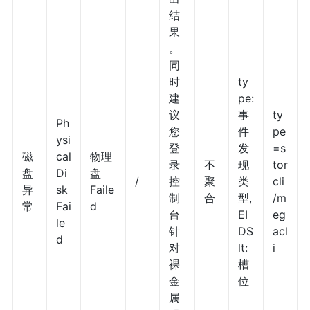
结
果
。
同
时
ty
建
pe:
议
事
ty
Ph
您
件
pe
ysi
登
发
=s
磁
cal
物理
录
不
现
tor
盘
Di
盘
/
控
聚
类
cli
异
sk
Faile
制
合
型,
/m
常
Fai
d
台
EI
eg
le
针
DS
acl
d
对
lt:
i
裸
槽
金
位
属