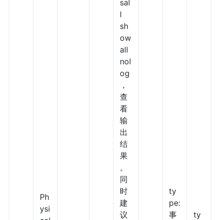
sal
l
sh
ow
all
nol
og
，
查
看
输
出
结
果
。
同
时
ty
Ph
建
pe:
ysi
议
事
ty