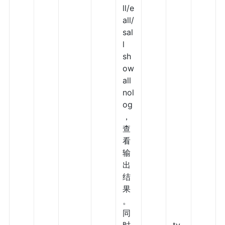
ll/e
all/
sal
l
sh
ow
all
nol
og
，
查
看
输
出
结
果
。
同