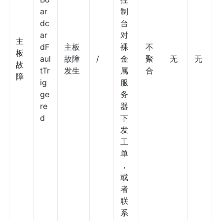
ar
制
dc
台
ar
对
主
dF
主板
裸
不
板
aul
故障
/
金
聚
无
无
故
tTr
发生
属
合
障
ig
服
ge
务
re
器
d
下
发
工
单
，
或
者
联
系