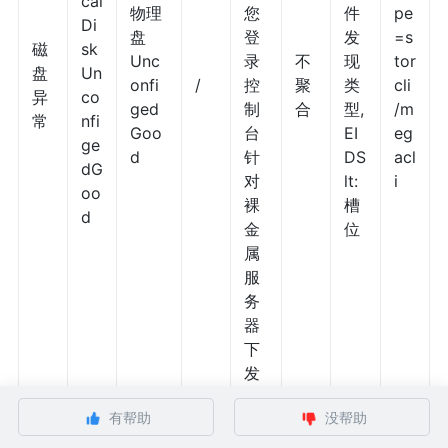
cal
物理
您
件
pe
Di
盘
登
发
=s
磁
sk
Unc
录
不
现
tor
盘
Un
onfi
/
控
聚
类
cli
异
co
ged
制
合
型,
/m
常
nfi
Goo
台
EI
eg
ge
d
针
DS
acl
dG
对
lt:
i
oo
裸
槽
d
金
位
属
服
务
器
下
发
工
有帮助
没帮助
单
，