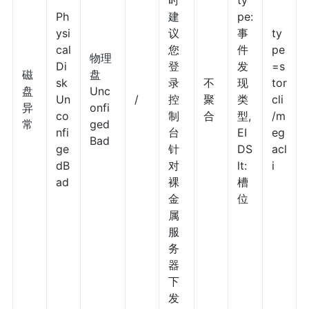
时
ty
Ph
建
pe:
ysi
议
事
ty
cal
您
件
pe
物理
Di
登
发
=s
磁
盘
sk
录
不
现
tor
盘
Unc
Un
/
控
聚
类
cli
异
onfi
co
制
合
型,
/m
常
ged
nfi
台
EI
eg
Bad
ge
针
DS
acl
dB
对
lt:
i
ad
裸
槽
金
位
属
服
务
器
下
发