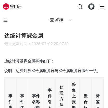
云监控
边缘计算裸金属
最近更新时间：2025-07-02 20:07:19
边缘计算逻裸金属事件如下：
说明：边缘计算裸金属服务器与裸金属服务器事件一致。
采
处
事
集
理
事
事
事件
件
上
聚
标
方
件
件
名称
引
报
合
签
法
类
名
（中
入
聚
标
示