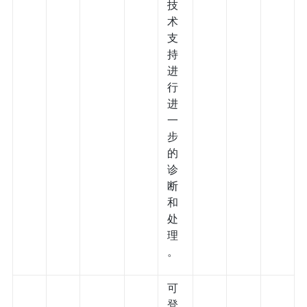
技
术
支
持
进
行
进
一
步
的
诊
断
和
处
理
。
可
登