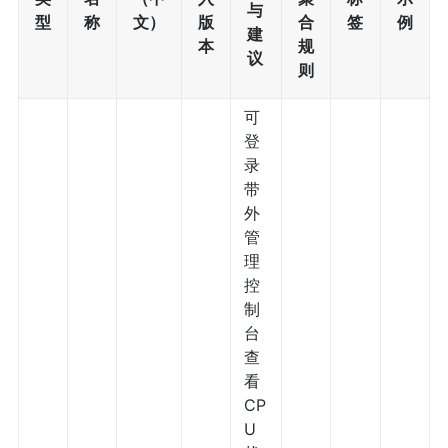
与
型
称
文）
版
合
签
例
建
本
规
议
则
可
登
录
带
外
管
理
控
制
台
查
看
CP
U