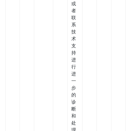
或
者
联
系
技
术
支
持
进
行
进
一
步
的
诊
断
和
处
理