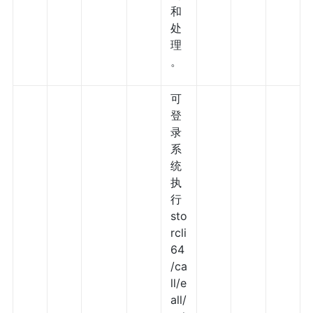
和
处
理
。
可
登
录
系
统
执
行
sto
rcli
64
/ca
ll/e
all/