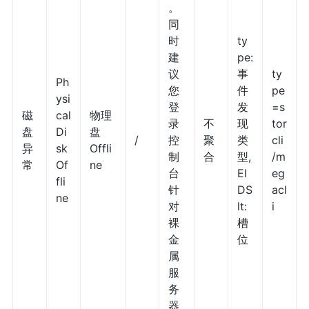
。
同
时
ty
建
pe:
议
事
ty
Ph
您
件
pe
ysi
登
发
=s
磁
cal
物理
录
不
现
tor
盘
Di
盘
/
控
聚
类
cli
异
sk
Offli
制
合
型,
/m
常
Of
ne
台
EI
eg
fli
针
DS
acl
ne
对
lt:
i
裸
槽
金
位
属
服
务
器