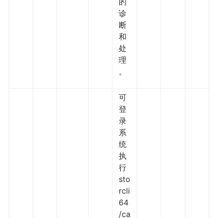
的
诊
断
和
处
理
。
可
登
录
系
统
执
行
sto
rcli
64
/ca