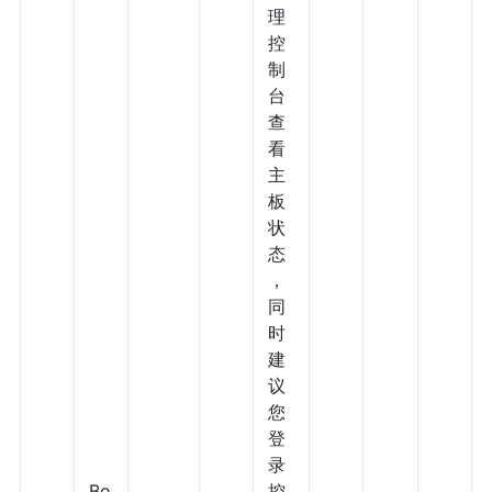
理
控
制
台
查
看
主
板
状
态
，
同
时
建
议
您
登
录
Bo
控