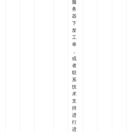
服
务
器
下
发
工
单
，
或
者
联
系
技
术
支
持
进
行
进