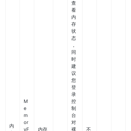
查
看
内
存
状
态
，
同
时
建
议
您
登
录
M
控
e
制
m
台
or
对
内
yF
内存
裸
不