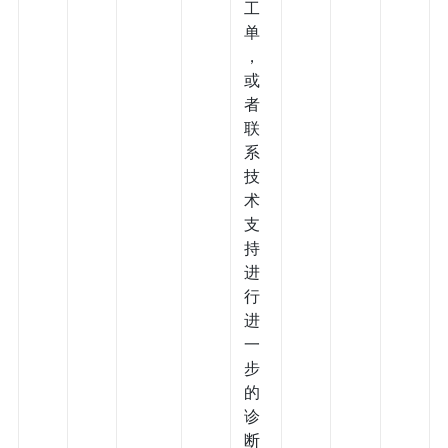
工
单
，
或
者
联
系
技
术
支
持
进
行
进
一
步
的
诊
断