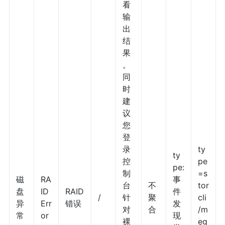
看
输
出
结
果
。
同
时
建
议
您
登
录
ty
ty
控
pe
pe:
制
=s
磁
RA
事
台
不
tor
盘
ID
RAID
件
/
针
聚
cli
异
Err
错误
发
对
合
/m
常
or
现
裸
eg