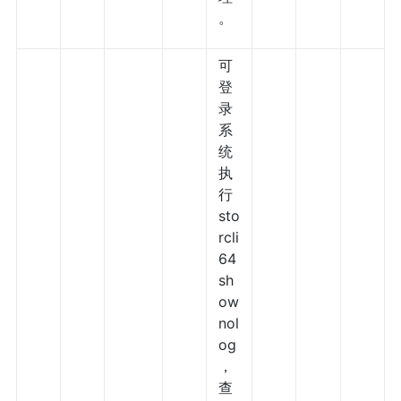
。
可
登
录
系
统
执
行
sto
rcli
64
sh
ow
nol
og
，
查