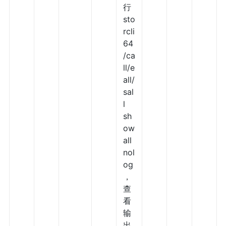
行
sto
rcli
64
/ca
ll/e
all/
sal
l
sh
ow
all
nol
og
，
查
看
输
出