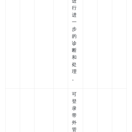
进
行
进
一
步
的
诊
断
和
处
理
。
可
登
录
带
外
管