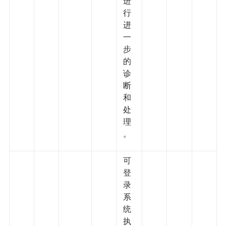
进
行
进
一
步
的
诊
断
和
处
理
。
可
登
录
系
统
执