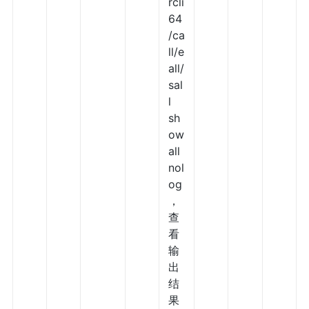
rcli
64
/ca
ll/e
all/
sal
l
sh
ow
all
nol
og
，
查
看
输
出
结
果