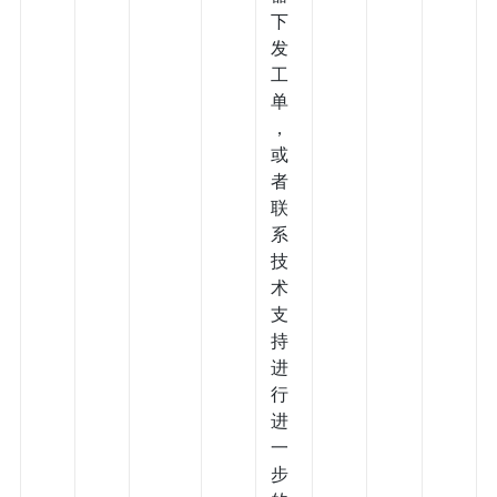
下
发
工
单
，
或
者
联
系
技
术
支
持
进
行
进
一
步