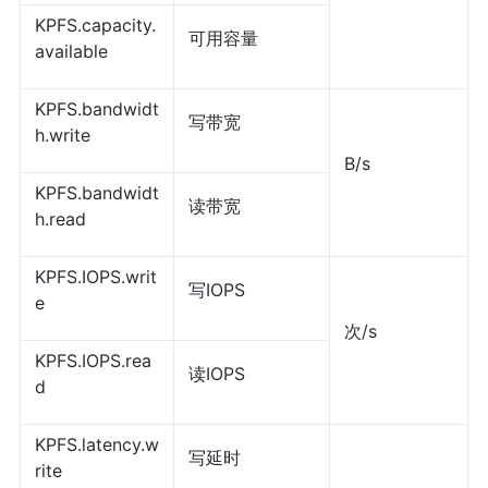
KPFS.capacity.
可用容量
available
KPFS.bandwidt
写带宽
h.write
B/s
KPFS.bandwidt
读带宽
h.read
KPFS.IOPS.writ
写IOPS
e
次/s
KPFS.IOPS.rea
读IOPS
d
KPFS.latency.w
写延时
rite