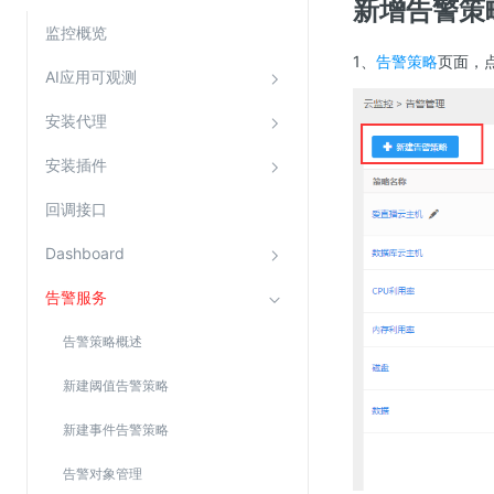
新增告警策
云直播(KLS)
监控概览
1、
告警策略
页面，
云转码(KET)
AI应用可观测
边缘节点计算
安装代理
云安全
安装插件
金山云云防火墙
回调接口
大模型应用防火墙
Dashboard
渗透测试
告警服务
云堡垒机
高防IP(KAD)
告警策略概述
DDoS原生高防
新建阈值告警策略
主机安全
新建事件告警策略
Web应用防火墙(WAF)
告警对象管理
密钥管理服务