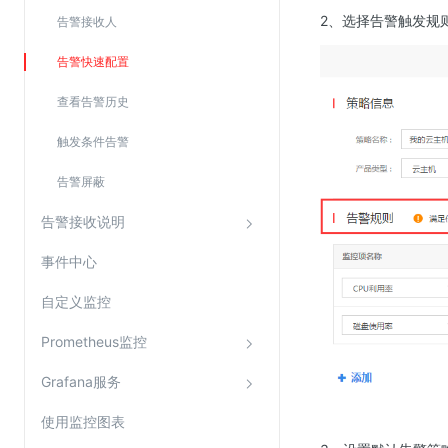
SSL证书管理
2、选择告警触发规
告警接收人
云安全中心
告警快速配置
应急响应
查看告警历史
合规性
触发条件告警
资质认证
告警屏蔽
欧盟数据保护条例（GDPR）
告警接收说明
事件中心
自定义监控
Prometheus监控
Grafana服务
使用监控图表