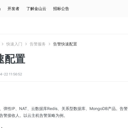
场
开发者
了解金山云
招标公告
热门搜索
云服务器
弹性IP
对象存储
IAM
快速入门
告警服务
告警快速配置
速配置
2 11:56:52
弹性IP、NAT、云数据库Redis、关系型数据库、MongoDB产品。
告警接收人。以云主机告警策略为例。