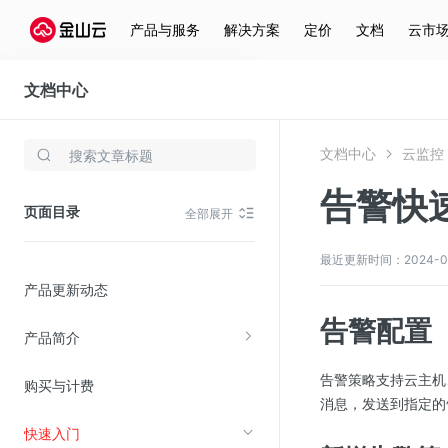
产品与服务
解决方案
定价
文档
云市
文档中心
云监控
文档中心
云监控
存储与云分发
告警快
文件存储KPFS
页面目录
全部展开
CDN
对象存储(KS3)
最近更新时间：2024-04-2
产品更新动态
云硬盘(EBS)
告警配置
文件存储KFS
产品简介
全站加速
告警策略支持云主机、
购买与计费
在线迁移服务
消息，发送到指定的
快速入门
视频云服务