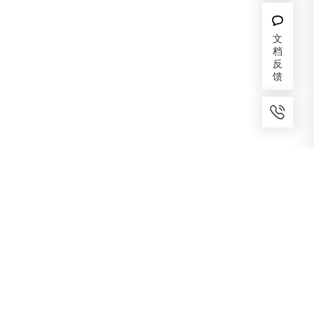
文
档
反
馈
7x24小时服务
免费备案
建议反馈
专家服务