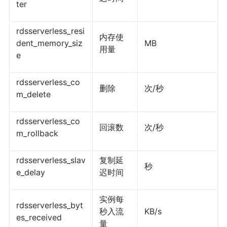
ter
rdsserverless_resi
内存使
dent_memory_siz
MB
用量
e
rdsserverless_co
删除
次/秒
m_delete
rdsserverless_co
回滚数
次/秒
m_rollback
rdsserverless_slav
复制延
秒
e_delay
迟时间
实例每
rdsserverless_byt
秒入流
KB/s
es_received
量