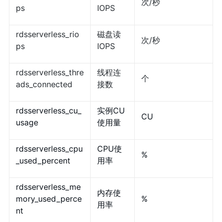
次/秒
ps
IOPS
rdsserverless_rio
磁盘读
次/秒
ps
IOPS
rdsserverless_thre
线程连
个
ads_connected
接数
rdsserverless_cu_
实例CU
CU
usage
使用量
rdsserverless_cpu
CPU使
%
_used_percent
用率
rdsserverless_me
内存使
mory_used_perce
%
用率
nt