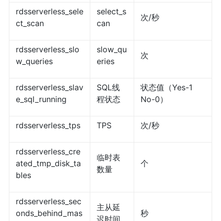
rdsserverless_sele
select_s
次/秒
ct_scan
can
rdsserverless_slo
slow_qu
次
w_queries
eries
rdsserverless_slav
SQL线
状态值（Yes-1
e_sql_running
程状态
No-0）
rdsserverless_tps
TPS
次/秒
rdsserverless_cre
临时表
ated_tmp_disk_ta
个
数量
bles
rdsserverless_sec
主从延
onds_behind_mas
秒
迟时间