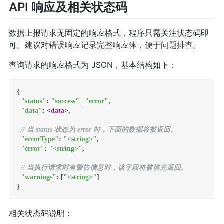
API 响应及相关状态码
数据上报请求无固定的响应格式，程序只需关注状态码即
可
。建议对错误响应记录完整响应体，便于问题排查。
查询请求的响应格式为 JSON，基本结构如下：
{

"status"
: 
"success"
 | 
"error"
,

"data"
: <
data
>,

// 当 status 状态为 error 时，下面的数据将被返回。
"errorType"
: 
"<string>"
,

"error"
: 
"<string>"
,

// 当执行请求时有警告信息时，该字段将被填充返回。
"warnings"
: [
"<string>"
]

}
相关状态码说明：