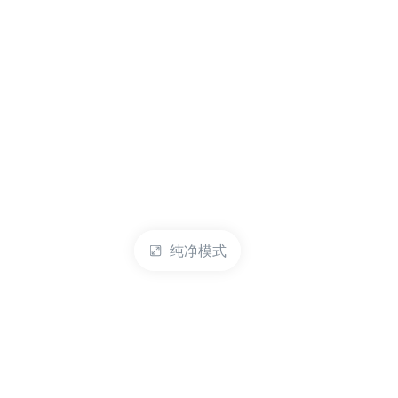
纯净模式
热门产品
账户管理
云服务器
管理控制台