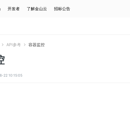
场
开发者
了解金山云
招标公告
热门搜索
云服务器
弹性IP
对象存储
IAM
API参考
容器监控
控
2 10:15:05