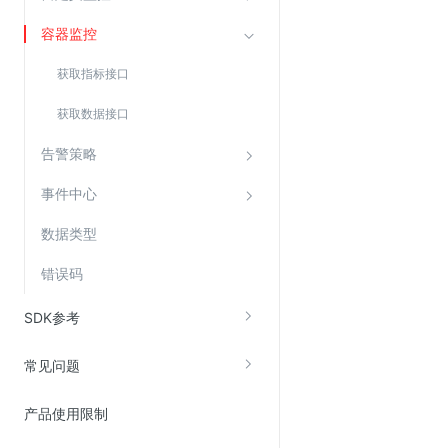
Web应用防火墙(WAF)
容器监控
密钥管理服务
获取指标接口
SSL证书管理
云安全中心
获取数据接口
应急响应
告警策略
事件中心
合规性
资质认证
数据类型
欧盟数据保护条例（GDPR）
错误码
SDK参考
常见问题
产品使用限制