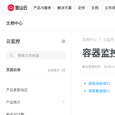
产品与服务
解决方案
定价
文档
云市
文档中心
文档中心
云监控
云监控
容器监
存储与云分发
文件存储KPFS
最近更新时间：2026-06-2
页面目录
全部展开
CDN
对象存储(KS3)
获取指标接口
产品更新动态
云硬盘(EBS)
获取数据接口
文件存储KFS
产品简介
全站加速
购买与计费
在线迁移服务