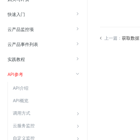
快速入门
视频云服务
云直播(KLS)
云产品监控项
云转码(KET)
上一篇：
获取数据
云产品事件列表
边缘节点计算
实践教程
云安全
API参考
金山云云防火墙
大模型应用防火墙
API介绍
渗透测试
API概览
云堡垒机
调用方式
高防IP(KAD)
DDoS原生高防
云服务监控
主机安全
自定义监控