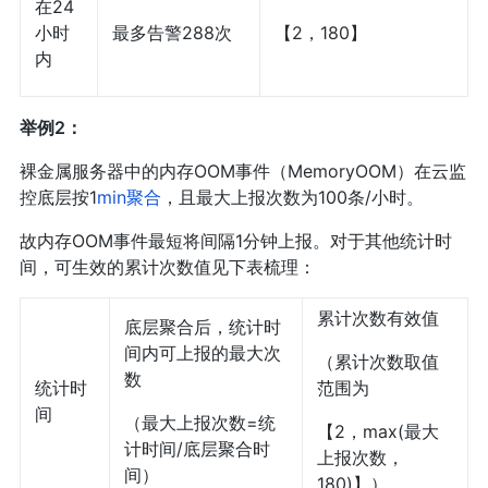
在24
小时
最多告警288次
【2，180】
内
举例2：
裸金属服务器中的内存OOM事件（MemoryOOM）在云监
控底层按1
min聚合
，且最大上报次数为100条/小时。
故内存OOM事件最短将间隔1分钟上报。对于其他统计时
间，可生效的累计次数值见下表梳理：
累计次数有效值
底层聚合后，统计时
间内可上报的最大次
（累计次数取值
数
统计时
范围为
间
（最大上报次数=统
【2，max(最大
计时间/底层聚合时
上报次数，
间）
180)】）