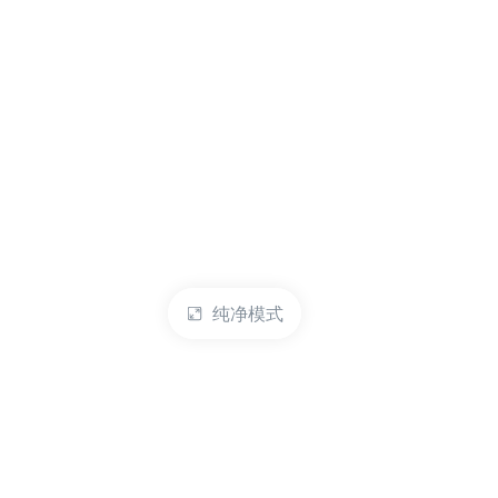
纯净模式
热门产品
账户管理
云服务器
管理控制台