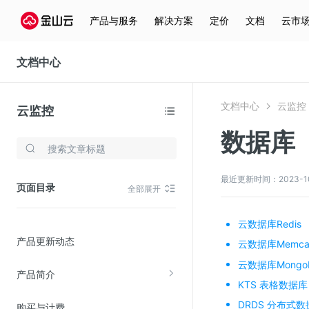
产品与服务
解决方案
定价
文档
云市
文档中心
文档中心
云监控
云监控
数据库
存储与云分发
文件存储KPFS
最近更新时间：2023-10-2
页面目录
全部展开
CDN
对象存储(KS3)
云数据库Redis
产品更新动态
云硬盘(EBS)
云数据库Memca
云数据库Mongo
文件存储KFS
产品简介
KTS 表格数据库
全站加速
DRDS 分布式
购买与计费
在线迁移服务