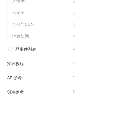
大数据
云安全
存储与CDN
消息队列
云产品事件列表
实践教程
API参考
SDK参考
常见问题
关于金山云
服务与支持
产品使用限制
了解金山云
在线客服