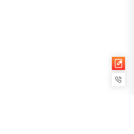
7x24小时服务
免费备案