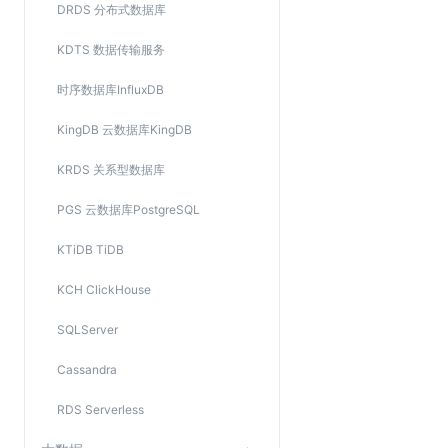
DRDS 分布式数据库
Web应用防火墙(WAF)
密钥管理服务
KDTS 数据传输服务
SSL证书管理
时序数据库InfluxDB
云安全中心
KingDB 云数据库KingDB
应急响应
KRDS 关系型数据库
合规性
PGS 云数据库PostgreSQL
资质认证
KTiDB TiDB
欧盟数据保护条例（GDPR）
KCH ClickHouse
SQLServer
Cassandra
RDS Serverless