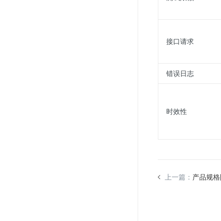
SSL证书管理
云安全中心
接口请求
应急响应
合规性
错误日志
资质认证
欧盟数据保护条例（GDPR）
时效性
上一篇：
产品规格