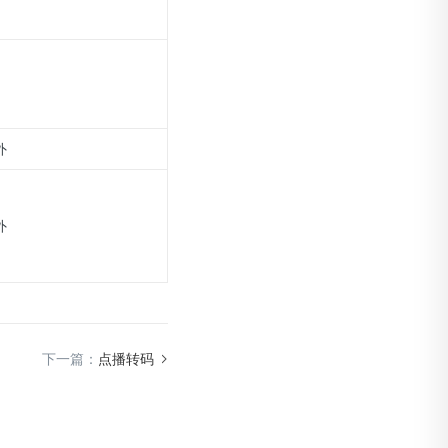
外
外
下一篇：
点播转码