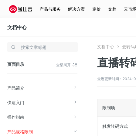
产品与服务
解决方案
定价
文档
云市
文档中心
云转码(KET)
文档中心
云转码(
存储与云分发
直播转
文件存储KPFS
页面目录
全部展开
CDN
对象存储(KS3)
最近更新时间：2024-04-2
产品简介
云硬盘(EBS)
文件存储KFS
快速入门
限制项
全站加速
操作指南
在线迁移服务
触发转码方式
产品规格限制
视频云服务