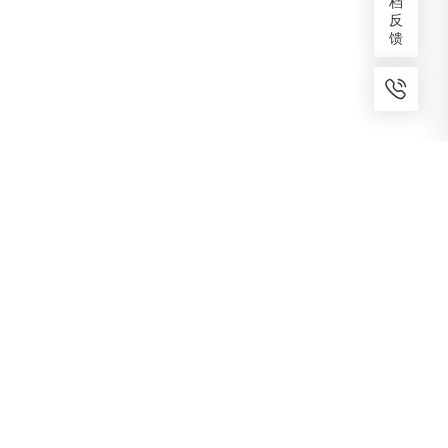
档
反
馈
7x24小时服务
免费备案
建议反馈
专家服务
咨询热线
400-1070-808