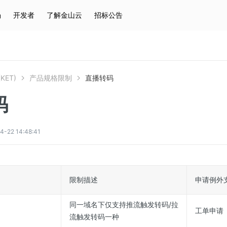
场
开发者
了解金山云
招标公告
热门搜索
云服务器
弹性IP
对象存储
IAM
KET)
产品规格限制
直播转码
码
2 14:48:41
限制描述
申请例外
同一域名下仅支持推流触发转码/拉
工单申请
流触发转码一种