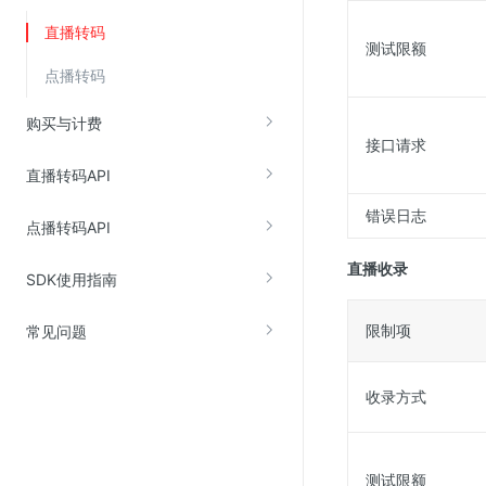
云直播(KLS)
直播转码
测试限额
云转码(KET)
点播转码
边缘节点计算
购买与计费
接口请求
云安全
直播转码API
金山云云防火墙
错误日志
点播转码API
大模型应用防火墙
渗透测试
直播收录
SDK使用指南
云堡垒机
限制项
常见问题
高防IP(KAD)
DDoS原生高防
收录方式
主机安全
Web应用防火墙(WAF)
密钥管理服务
测试限额