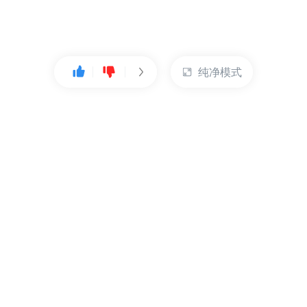
纯净模式
热门产品
账户管理
云服务器
管理控制台
数据库
账号管理
对象存储
实名认证
CDN
订单管理
弹性IP
资源目录
裸金属服务器
索取发票