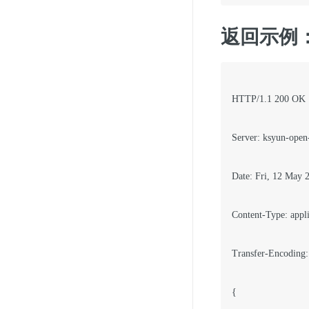
返回示例
HTTP/1.1 200 OK

Server: ksyun-open-
Date: Fri, 12 May 
Content-Type: appli
Transfer-Encoding:
{
