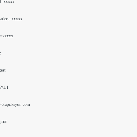
l=xxxxx

ders=xxxxx

=xxxxx



st

1.1

g-6.api.ksyun.com

json
