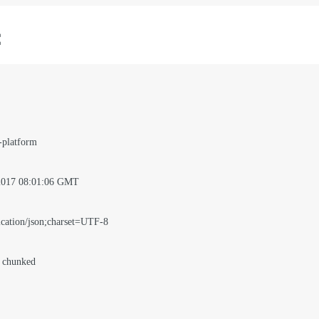
：
platform

2017 08:01:06 GMT

cation/json;charset=UTF-8

 chunked
