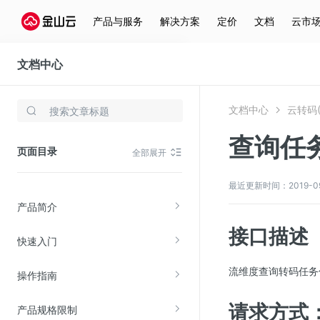
产品与服务
解决方案
定价
文档
云市
文档中心
云转码(KET)
文档中心
云转码(
存储与云分发
查询任务列
文件存储KPFS
页面目录
全部展开
CDN
对象存储(KS3)
最近更新时间：2019-09-0
产品简介
云硬盘(EBS)
接口描述
文件存储KFS
快速入门
全站加速
流维度查询转码任务
操作指南
在线迁移服务
请求方式
产品规格限制
视频云服务