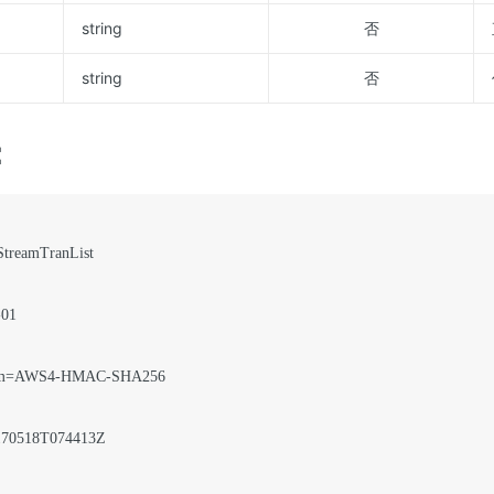
string
否
string
否
：
treamTranList

01

hm=AWS4-HMAC-SHA256

70518T074413Z
