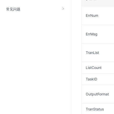
SSL证书管理
常见问题
云安全中心
ErrNum
应急响应
ErrMsg
合规性
资质认证
欧盟数据保护条例（GDPR）
TranList
ListCount
TaskID
OutputFormat
TranStatus