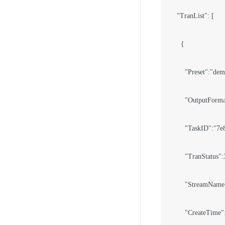
    "TranList": [

      {

        "Preset":"dem
        "OutputForma
        "TaskID":"
        "TranStatus":3
        "StreamName"
        "CreateTime