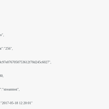
o",

t":"256",

7e8c97e0767050753612f70d245c6027",

0,

:"streamtest",

":"2017-05-18 12:20:01"
