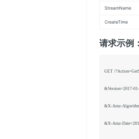
StreamName
CreateTime
请求示例
GET /?Action=GetS
&Version=2017-01-
&X-Amz-Algorit
&X-Amz-Date=201