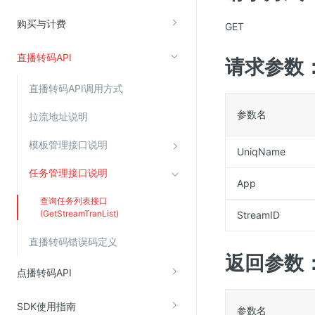
云直播(KLS)
购买与计费
GET
云转码(KET)
直播转码API
请求参数
边缘节点计算
直播转码API调用方式
云安全
参数名
拉流地址说明
金山云云防火墙
模板管理接口说明
大模型应用防火墙
UniqName
渗透测试
任务管理接口说明
App
云堡垒机
查询任务列表接口
(GetStreamTranList)
StreamID
高防IP(KAD)
DDoS原生高防
直播转码错误码定义
返回参数
主机安全
点播转码API
Web应用防火墙(WAF)
SDK使用指南
密钥管理服务
参数名