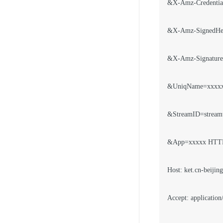
&X-Amz-Credentia
&X-Amz-SignedHea
&X-Amz-Signature
&UniqName=xxxxx
&StreamID=streamte
&App=xxxxx HTTP/
Host: ket.cn-beijin
Accept: application/