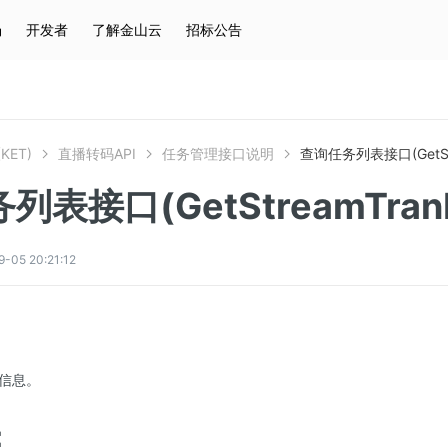
场
开发者
了解金山云
招标公告
热门搜索
云服务器
弹性IP
对象存储
IAM
KET)
直播转码API
任务管理接口说明
查询任务列表接口(GetStre
表接口(GetStreamTranL
5 20:21:12
信息。
：