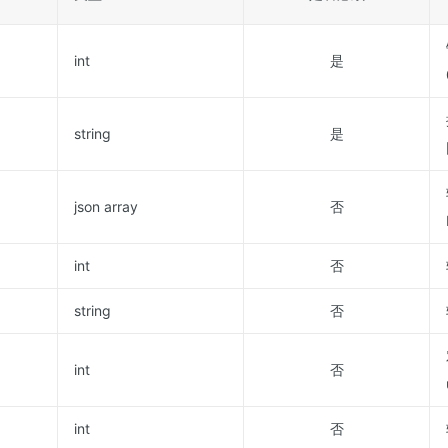
int
是
string
是
json array
否
int
否
string
否
int
否
int
否