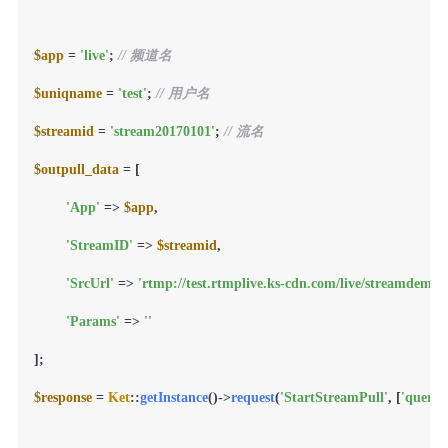
$app
 = 
'live'
; 
// 频道名
$uniqname
 = 
'test'
; 
// 用户名
$streamid
 = 
'stream20170101'
; 
// 流名
$outpull_data
 = [

'App'
 => 
$app
,

'StreamID'
 => 
$streamid
,

'SrcUrl'
 => 
'rtmp://test.rtmplive.ks-cdn.com/live/streamdemo'
,

'Params'
 => 
''
];

$response
 = 
Ket
::
getInstance
()->
request
(
'StartStreamPull'
, [
'query'