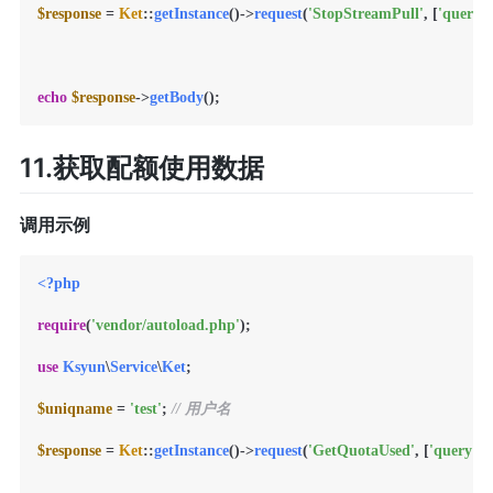
$response
 = 
Ket
::
getInstance
()->
request
(
'StopStreamPull'
, [
'query'
 
echo
$response
->
getBody
11.获取配额使用数据
调用示例
<?php
require
(
'vendor/autoload.php'
);

use
Ksyun
\
Service
\
Ket
;

$uniqname
 = 
'test'
; 
// 用户名
$response
 = 
Ket
::
getInstance
()->
request
(
'GetQuotaUsed'
, [
'query'
 =