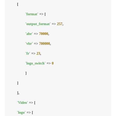
    	[

'format'
 => [

'output_format'
 => 
257
,

'abr'
 => 
70000
,

'vbr'
 => 
700000
,

'fr'
 => 
23
,

'logo_switch'
 => 
0
        	]

    	]

	],

'Video'
 => [

'logo'
 => [
