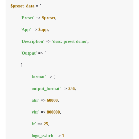
$preset_data
 = [

'Preset'
 => 
$preset
,

'App'
 => 
$app
,

'Description'
 => 
'desc: preset demo'
,

'Output'
 => [

    	[

'format'
 => [

'output_format'
 => 
256
,

'abr'
 => 
60000
,

'vbr'
 => 
800000
,

'fr'
 => 
25
,

'logo_switch'
 => 
1