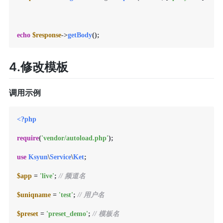
echo
$response
->
getBody
4.修改模板
调用示例
<?php
require
(
'vendor/autoload.php'
);

use
Ksyun
\
Service
\
Ket
;

$app
 = 
'live'
; 
// 频道名
$uniqname
 = 
'test'
; 
// 用户名
$preset
 = 
'preset_demo'
; 
// 模板名