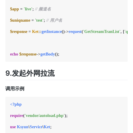
$app
 = 
'live'
; 
// 频道名
$uniqname
 = 
'test'
; 
// 用户名
$response
 = 
Ket
::
getInstance
()->
request
(
'GetStreamTranList'
, [
'que
echo
$response
->
getBody
9.发起外网拉流
调用示例
<?php
require
(
'vendor/autoload.php'
);

use
Ksyun
\
Service
\
Ket
;
