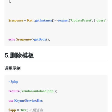
];

$response
 = 
Ket
::
getInstance
()->
request
(
'UpdatePreset'
, [
'query'
 =>
echo
$response
->
getBody
5.删除模板
调用示例
<?php
require
(
'vendor/autoload.php'
);

use
Ksyun
\
Service
\
Ket
;

$app
 = 
'live'
; 
// 频道名