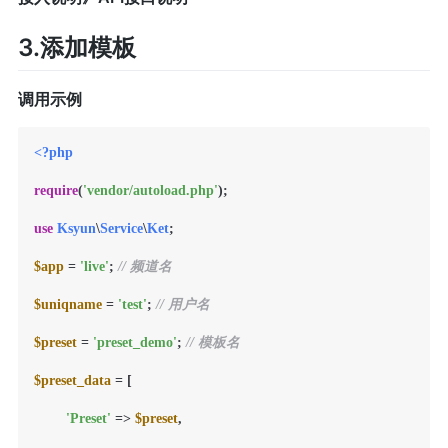
3.添加模板
调用示例
<?php
require
(
'vendor/autoload.php'
);

use
Ksyun
\
Service
\
Ket
;

$app
 = 
'live'
; 
// 频道名
$uniqname
 = 
'test'
; 
// 用户名
$preset
 = 
'preset_demo'
; 
// 模板名
$preset_data
 = [

'Preset'
 => 
$preset
,
