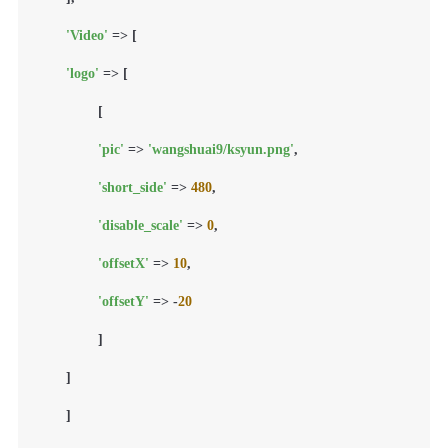
'Video'
 => [

'logo'
 => [

        	[

'pic'
 => 
'wangshuai9/ksyun.png'
,

'short_side'
 => 
480
,

'disable_scale'
 => 
0
,

'offsetX'
 => 
10
,

'offsetY'
 => -
20
        	]

    	]

	]
