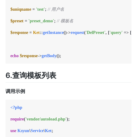
$uniqname
 = 
'test'
; 
// 用户名
$preset
 = 
'preset_demo'
; 
// 模板名
$response
 = 
Ket
::
getInstance
()->
request
(
'DelPreset'
, [
'query'
 => [
'U
echo
$response
->
getBody
6.查询模板列表
调用示例
<?php
require
(
'vendor/autoload.php'
);

use
Ksyun
\
Service
\
Ket
;
