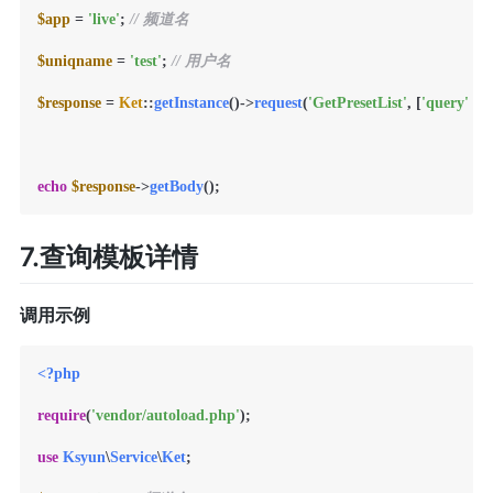
$app
 = 
'live'
; 
// 频道名
$uniqname
 = 
'test'
; 
// 用户名
$response
 = 
Ket
::
getInstance
()->
request
(
'GetPresetList'
, [
'query'
 =>
echo
$response
->
getBody
7.查询模板详情
调用示例
<?php
require
(
'vendor/autoload.php'
);

use
Ksyun
\
Service
\
Ket
;
