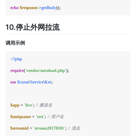
echo
$response
->
getBody
10.停止外网拉流
调用示例
<?php
require
(
'vendor/autoload.php'
);

use
Ksyun
\
Service
\
Ket
;

$app
 = 
'live'
; 
// 频道名
$uniqname
 = 
'test'
; 
// 用户名
$streamid
 = 
'stream20170101'
; 
// 流名