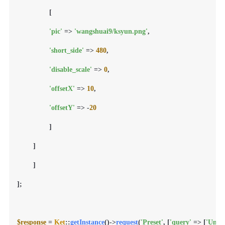
        	[

'pic'
 => 
'wangshuai9/ksyun.png'
,

'short_side'
 => 
480
,

'disable_scale'
 => 
0
,

'offsetX'
 => 
10
,

'offsetY'
 => -
20
        	]

    	]

	]

];

$response
 = 
Ket
::
getInstance
()->
request
(
'Preset'
, [
'query'
 => [
'Uniq