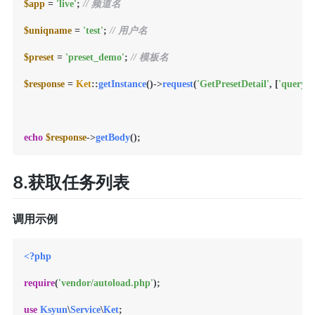
$app
 = 
'live'
; 
// 频道名
$uniqname
 = 
'test'
; 
// 用户名
$preset
 = 
'preset_demo'
; 
// 模板名
$response
 = 
Ket
::
getInstance
()->
request
(
'GetPresetDetail'
, [
'query'
 
echo
$response
->
getBody
8.获取任务列表
调用示例
<?php
require
(
'vendor/autoload.php'
);

use
Ksyun
\
Service
\
Ket
;
