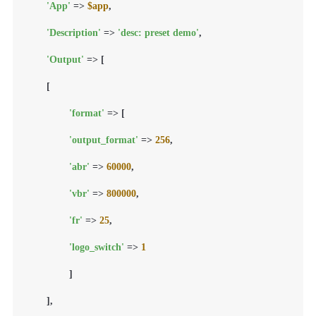
'App'
 => 
$app
,

'Description'
 => 
'desc: preset demo'
,

'Output'
 => [

    	[

'format'
 => [

'output_format'
 => 
256
,

'abr'
 => 
60000
,

'vbr'
 => 
800000
,

'fr'
 => 
25
,

'logo_switch'
 => 
1
        	]

    	],
