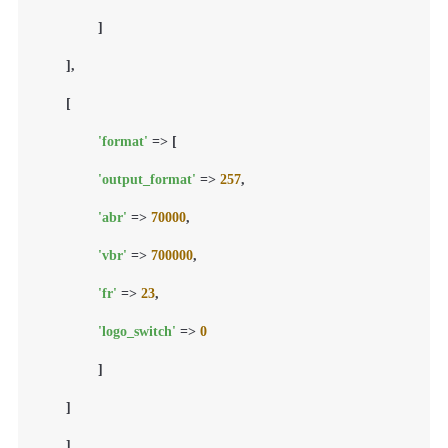
        	]

    	],

    	[

'format'
 => [

'output_format'
 => 
257
,

'abr'
 => 
70000
,

'vbr'
 => 
700000
,

'fr'
 => 
23
,

'logo_switch'
 => 
0
        	]

    	]

	],
