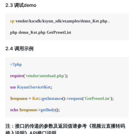
2.3 调试demo
cp
 vendor/kscsdk/ksyun_sdk/examples/demo_Ket.php .

2.4 调用示例
<?php
require
(
'vendor/autoload.php'
);

use
Ksyun
\
Service
\
Ket
;

$response
 = 
Ket
::
getInstance
()->
request
(
'GetPresetList'
);

echo
$response
->
getBody
注：接口的传递的参数及返回值请参考《视频云直播转码
接入说明》API接口说明