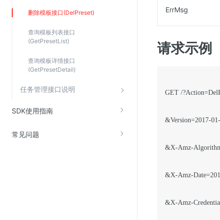
Web应用防火墙(WAF)
ErrMsg
删除模板接口(DelPreset)
密钥管理服务
查询模板列表接口
SSL证书管理
(GetPresetList)
请求示例
云安全中心
查询模板详情接口
(GetPresetDetail)
应急响应
任务管理接口说明
GET /?Action=DelPr
合规性
SDK使用指南
资质认证
&Version=2017-01-
欧盟数据保护条例（GDPR）
常见问题
&X-Amz-Algorit
&X-Amz-Date=201
&X-Amz-Credentia