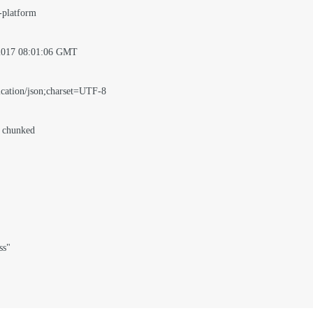
platform

2017 08:01:06 GMT

cation/json;charset=UTF-8

 chunked

s"
