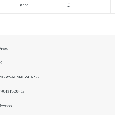
string
是
eset

01

hm=AWS4-HMAC-SHA256

70519T063845Z

l=xxxxx
