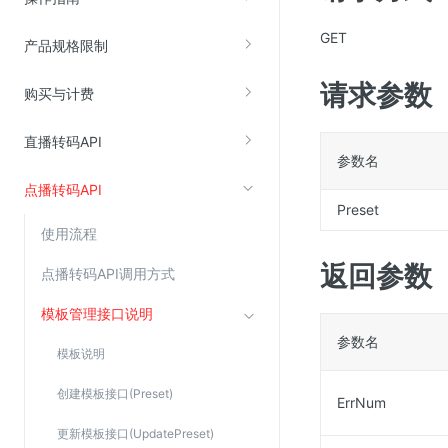
GET
产品规格限制
视频云服务
请求参数
云直播(KLS)
购买与计费
云转码(KET)
直播转码API
边缘节点计算
参数名
点播转码API
云安全
Preset
使用流程
金山云云防火墙
返回参数
大模型应用防火墙
点播转码API调用方式
渗透测试
模板管理接口说明
云堡垒机
参数名
模板说明
高防IP(KAD)
创建模板接口(Preset)
DDoS原生高防
ErrNum
主机安全
更新模板接口(UpdatePreset)