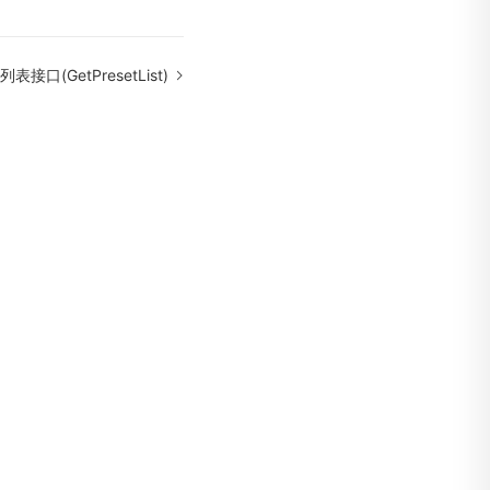
接口(GetPresetList)