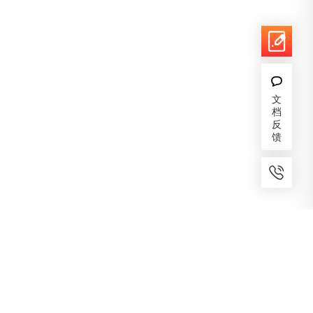
文
档
反
馈
7x24小时服务
免费备案