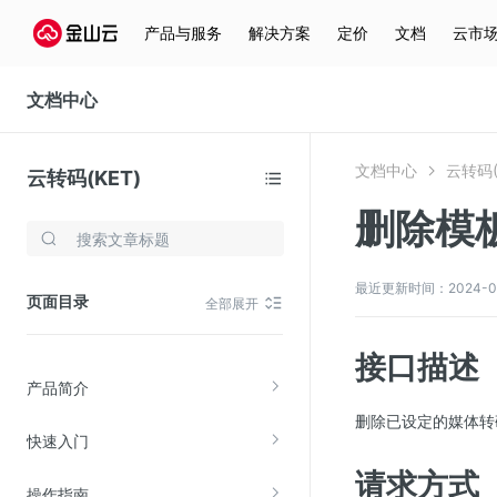
产品与服务
解决方案
定价
文档
云市
文档中心
文档中心
云转码(
云转码(KET)
删除模板接
存储与云分发
文件存储KPFS
最近更新时间：2024-08-1
页面目录
全部展开
CDN
对象存储(KS3)
接口描述
产品简介
云硬盘(EBS)
删除已设定的媒体转
文件存储KFS
快速入门
全站加速
请求方式
操作指南
在线迁移服务