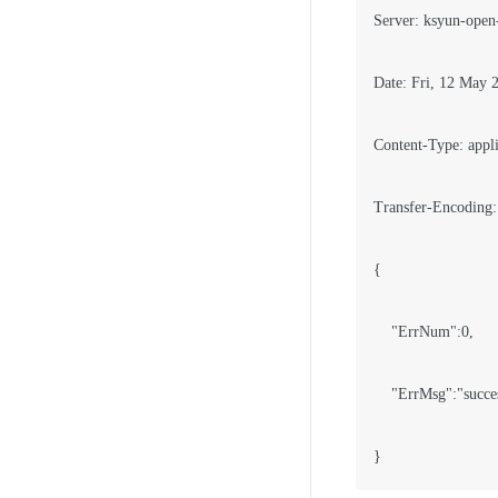
Server: ksyun-open-
Date: Fri, 12 May 
Content-Type: appli
Transfer-Encoding:
{

    "ErrNum":0,

    "ErrMsg":"succes