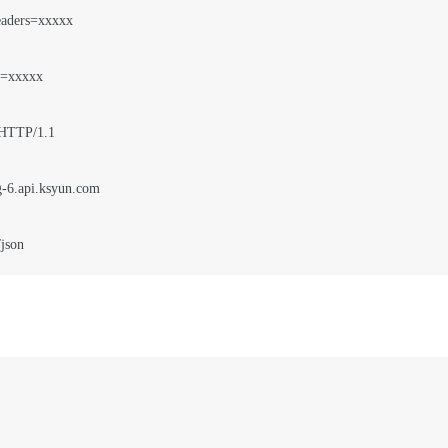
ders=xxxxx

=xxxxx

 HTTP/1.1

g-6.api.ksyun.com
