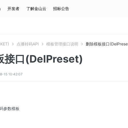
场
开发者
了解金山云
招标公告
热门搜索
云服务器
弹性IP
对象存储
IAM
KET)
点播转码API
模板管理接口说明
删除模板接口(DelPreset
口(DelPreset)
5 10:42:07
码参数模板