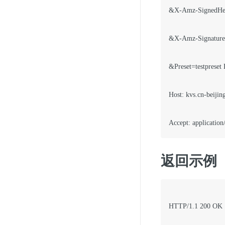
&X-Amz-SignedHea
&X-Amz-Signature
&Preset=testpreset
Host: kvs.cn-beijin
返回示例
HTTP/1.1 200 OK
