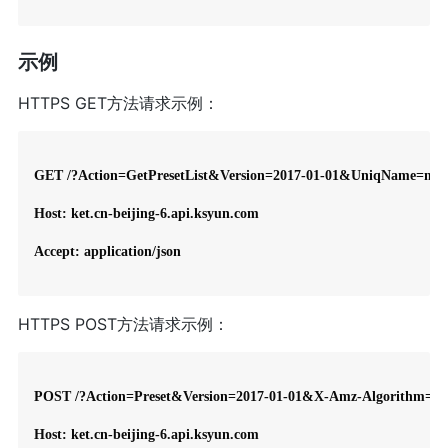
示例
HTTPS GET方法请求示例：
GET /?Action=GetPresetList&Version=2017-01-01&UniqName=
Host: ket.cn-beijing-6.api.ksyun.com

Accept: application/json

HTTPS POST方法请求示例：
POST /?Action=Preset&Version=2017-01-01&X-Amz-Algorithm
Host: ket.cn-beijing-6.api.ksyun.com
