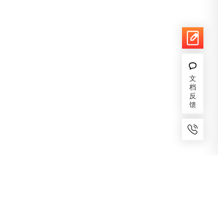
文
档
反
馈
7x24小时服务
免费备案