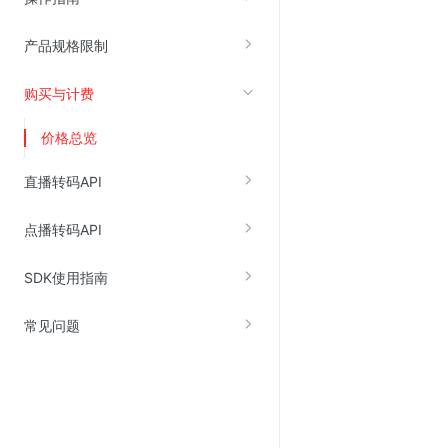
产品规格限制
视频云服务
云直播(KLS)
购买与计费
云转码(KET)
价格总览
边缘节点计算
直播转码API
云安全
点播转码API
金山云云防火墙
大模型应用防火墙
SDK使用指南
渗透测试
常见问题
云堡垒机
高防IP(KAD)
DDoS原生高防
主机安全