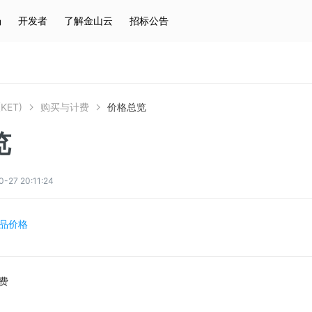
场
开发者
了解金山云
招标公告
热门搜索
云服务器
弹性IP
对象存储
IAM
KET)
购买与计费
价格总览
览
7 20:11:24
品价格
费