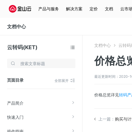
产品与服务
解决方案
定价
文档
云市
文档中心
文档中心
云转码(
云转码(KET)
价格总
存储与云分发
文件存储KPFS
最近更新时间：2020-10-2
页面目录
全部展开
CDN
对象存储(KS3)
价格总览详见
转码产
产品简介
云硬盘(EBS)
文件存储KFS
快速入门
上一篇：
购买与计
全站加速
操作指南
在线迁移服务