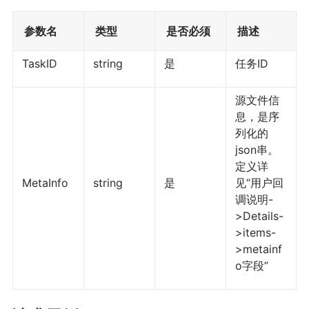
参数名
类型
是否必须
描述
TaskID
string
是
任务ID
源文件信
息，是序
列化的
json串。
定义详
MetaInfo
string
是
见“用户回
调说明-
>Details-
>items-
>metainf
o字段”