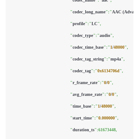
						"
codec_name
":"
aac
",

						"
codec_long_name
":"
AAC (Advance
						"
profile
":"
LC
",

						"
codec_type
":"
audio
",

						"
codec_time_base
":"
1
/
48000
",

						"
codec_tag_string
":"
mp4a
",

						"
codec_tag
":"
0x6134706d
",

						"
r_frame_rate
":"
0
/
0
",

						"
avg_frame_rate
":"
0
/
0
",

						"
time_base
":"
1
/
48000
",

						"
start_time
":"
0.000000
",

						"
duration_ts
":61673448,
