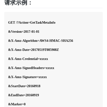
请求示例：
GET /?Action=GetTaskMetaInfo

&Version=2017-01-01

&X-Amz-Algorithm=AWS4-HMAC-SHA256

&X-Amz-Date=20170519T085908Z

&X-Amz-Credential=xxxxx

&X-Amz-SignedHeaders=xxxxx

&X-Amz-Signature=xxxxx

&StartDate=20160918

&EndDate=20160919

&Marker=0
