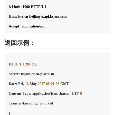
&Limit=1000 HTTP/1.1

Host: kvs.cn-beijing-6.api.ksyun.com

返回示例：
HTTP/
1.1
200
 OK

Server
:
 ksyun-open-platform

Date
:
 Fri
,
12
 May 
2017
08
:
01
:
06
 GMT

Content-Type
:
 application/json;charset=UTF
-8
Transfer-Encoding
:
 chunked

{