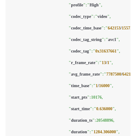
						"
profile
":"
High
",

						"
codec_type
":"
video
",

						"
codec_time_base
":"
642153
/
155750
						"
codec_tag_string
":"
avc1
",

						"
codec_tag
":"
0x31637661
",

						"
r_frame_rate
":"
13
/
1
",

						"
avg_frame_rate
":"
7787500
/
642153
						"
time_base
":"
1
/
16000
",

						"
start_pts
":10176,

						"
start_time
":"
0.636000
",

						"
duration_ts
":20548896,

						"
duration
":"
1284.306000
",
