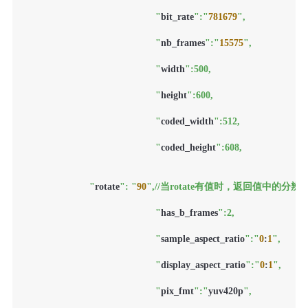
						"
bit_rate
":"
781679
",

						"
nb_frames
":"
15575
",

						"
width
":500,

						"
height
":600,

						"
coded_width
":512,

						"
coded_height
":608,

                        "
rotate
": "
90
",//当rotate有值时，返回值中的分辨
						"
has_b_frames
":2,

						"
sample_aspect_ratio
":"
0
:
1
",

						"
display_aspect_ratio
":"
0
:
1
",

						"
pix_fmt
":"
yuv420p
",
