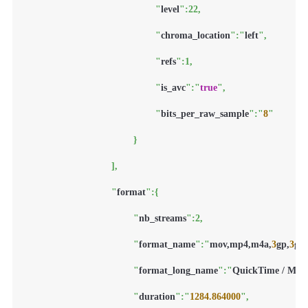
						"
level
":22,

						"
chroma_location
":"
left
",

						"
refs
":1,

						"
is_avc
":"
true
",

						"
bits_per_raw_sample
":"
8
"

					}

				],

				"
format
":{

					"
nb_streams
":2,

					"
format_name
":"
mov
,
mp4
,
m4a
,
3
gp
,
3
g2
,
					"
format_long_name
":"
QuickTime / MO
					"
duration
":"
1284.864000
",
