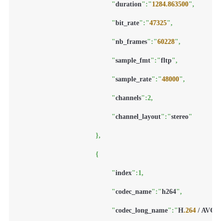
						"
duration
":"
1284.863500
",

						"
bit_rate
":"
47325
",

						"
nb_frames
":"
60228
",

						"
sample_fmt
":"
fltp
",

						"
sample_rate
":"
48000
",

						"
channels
":2,

						"
channel_layout
":"
stereo
"

					},

					{

						"
index
":1,

						"
codec_name
":"
h264
",

						"
codec_long_name
":"
H
.264
 / AVC 