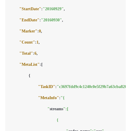
"StartDate"
:
"20160929"
,
"EndDate"
:
"20160930"
,
"Marker"
:
0
,
"Count"
:
1
,
"Total"
:
6
,
"MetaList"
:
[
{
"TaskID"
:
"c3697fdd9c4c1240c0e5f29b7a63cba8201
"MetaInfo"
:
"{

				"
streams
":[

					{
