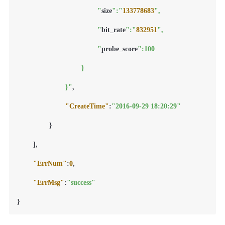
					"
size
":"
133778683
",

					"
bit_rate
":"
832951
",

					"
probe_score
":100

				}

			}"
,
"CreateTime"
:
"2016-09-29 18:20:29"
}
]
,
"ErrNum"
:
0
,
"ErrMsg"
:
"success"
}