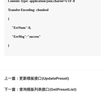
Content-Type: application/json;charset=UTF-8

Transfer-Encoding: chunked

{

    "ErrNum":0,

    "ErrMsg":"success"

}

上一篇：更新模板接口(UpdatePreset)
下一篇：查询模板列表接口(GetPresetList)