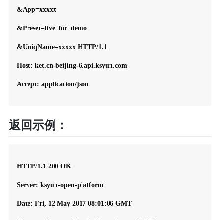
&App=xxxxx

&Preset=live_for_demo

&UniqName=xxxxx HTTP/1.1

Host: ket.cn-beijing-6.api.ksyun.com

Accept: application/json

返回示例：
HTTP/1.1 200 OK

Server: ksyun-open-platform

Date: Fri, 12 May 2017 08:01:06 GMT
