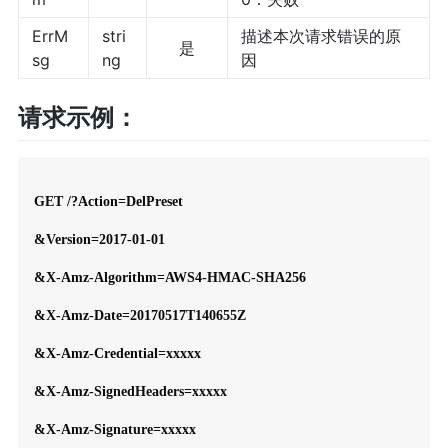
ErrM
stri
描述本次请求错误的原
是
sg
ng
因
请求示例：
GET /?Action=DelPreset

&Version=2017-01-01

&X-Amz-Algorithm=AWS4-HMAC-SHA256

&X-Amz-Date=20170517T140655Z

&X-Amz-Credential=xxxxx

&X-Amz-SignedHeaders=xxxxx

&X-Amz-Signature=xxxxx
