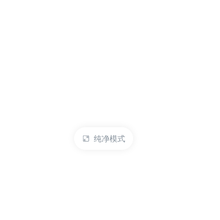
纯净模式
热门产品
账户管理
云服务器
管理控制台