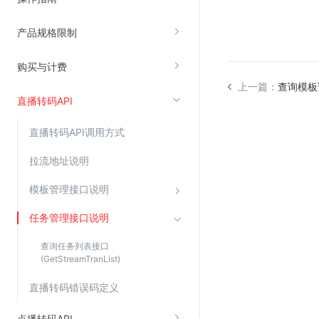
产品规格限制
视频云服务
云直播(KLS)
购买与计费
云转码(KET)
上一篇：
查询模板详情
直播转码API
边缘节点计算
直播转码API调用方式
云安全
拉流地址说明
金山云云防火墙
模板管理接口说明
大模型应用防火墙
渗透测试
任务管理接口说明
云堡垒机
查询任务列表接口
(GetStreamTranList)
高防IP(KAD)
DDoS原生高防
直播转码错误码定义
主机安全
点播转码API