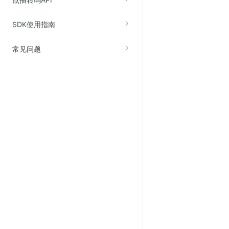
Web应用防火墙(WAF)
SDK使用指南
密钥管理服务
SSL证书管理
常见问题
云安全中心
应急响应
合规性
资质认证
欧盟数据保护条例（GDPR）