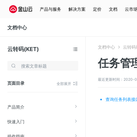
产品与服务
解决方案
定价
文档
云市
文档中心
文档中心
云转码(
云转码(KET)
任务管
存储与云分发
文件存储KPFS
最近更新时间：2020-05-1
页面目录
全部展开
CDN
对象存储(KS3)
查询任务列表接口(Ge
产品简介
云硬盘(EBS)
文件存储KFS
快速入门
全站加速
操作指南
在线迁移服务