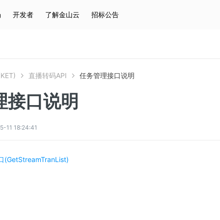
场
开发者
了解金山云
招标公告
热门搜索
云服务器
弹性IP
对象存储
IAM
KET)
直播转码API
任务管理接口说明
理接口说明
1 18:24:41
tStreamTranList)