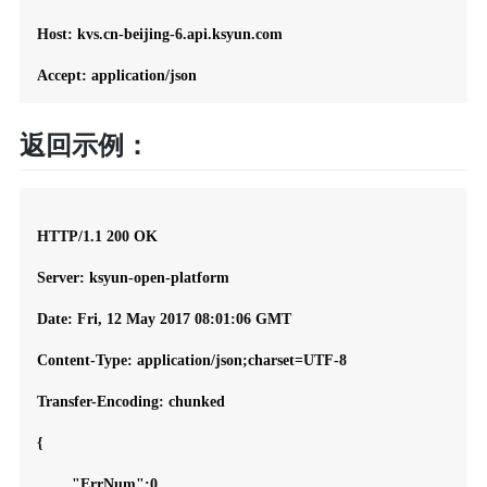
Host: kvs.cn-beijing-6.api.ksyun.com

返回示例：
HTTP/1.1 200 OK

Server: ksyun-open-platform

Date: Fri, 12 May 2017 08:01:06 GMT

Content-Type: application/json;charset=UTF-8

Transfer-Encoding: chunked

{

	"ErrNum":0,
