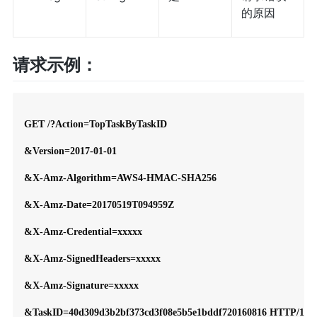
的原因
请求示例：
GET /?Action=TopTaskByTaskID

&Version=2017-01-01

&X-Amz-Algorithm=AWS4-HMAC-SHA256

&X-Amz-Date=20170519T094959Z

&X-Amz-Credential=xxxxx

&X-Amz-SignedHeaders=xxxxx

&X-Amz-Signature=xxxxx

&TaskID=40d309d3b2bf373cd3f08e5b5e1bddf720160816 HTTP/1.1
