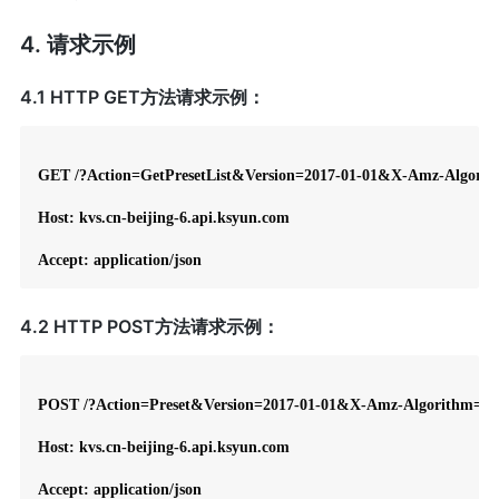
4. 请求示例
4.1 HTTP GET方法请求示例：
GET /?Action=GetPresetList&Version=2017-01-01&X-Amz-Alg
Host: kvs.cn-beijing-6.api.ksyun.com

Accept: application/json
4.2 HTTP POST方法请求示例：
POST /?Action=Preset&Version=2017-01-01&X-Amz-Algorithm
Host: kvs.cn-beijing-6.api.ksyun.com

Accept: application/json
