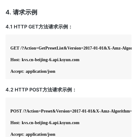
4. 请求示例
4.1 HTTP GET方法请求示例：
GET /?Action=GetPresetList&Version=2017-01-01&X-Amz-Alg
Host: kvs.cn-beijing-6.api.ksyun.com

Accept: application/json
4.2 HTTP POST方法请求示例：
POST /?Action=Preset&Version=2017-01-01&X-Amz-Algorithm
Host: kvs.cn-beijing-6.api.ksyun.com

Accept: application/json
