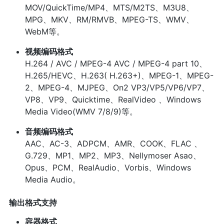
MOV/QuickTime/MP4、MTS/M2TS、M3U8、
MPG、MKV、RM/RMVB、MPEG-TS、WMV、
WebM等。
视频编码格式
H.264 / AVC / MPEG-4 AVC / MPEG-4 part 10、
H.265/HEVC、H.263( H.263+)、MPEG-1、MPEG-
2、MPEG-4、MJPEG、On2 VP3/VP5/VP6/VP7、
VP8、VP9、Quicktime、RealVideo 、Windows
Media Video(WMV 7/8/9)等。
音频编码格式
AAC、AC-3、ADPCM、AMR、COOK、FLAC 、
G.729、MP1、MP2、MP3、Nellymoser Asao、
Opus、PCM、RealAudio、Vorbis、Windows
Media Audio。
输出格式支持
容器格式