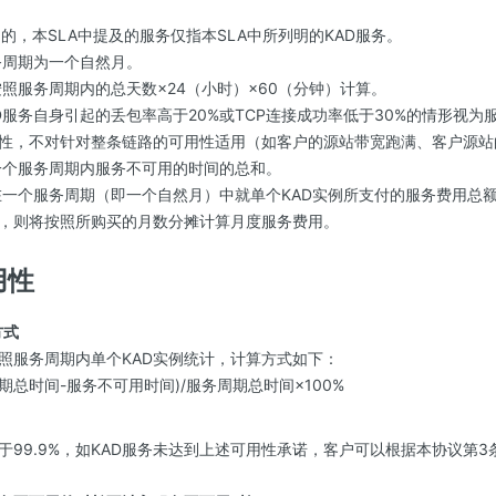
目的，本SLA中提及的服务仅指本SLA中所列明的KAD服务。
周期为一个自然月。
照服务周期内的总天数×24（小时）×60（分钟）计算。
D服务自身引起的丢包率高于20%或TCP连接成功率低于30%的情形视为
性，不对针对整条链路的可用性适用（如客户的源站带宽跑满、客户源站
个服务周期内服务不可用的时间的总和。
一个服务周期（即一个自然月）中就单个KAD实例所支付的服务费用总
，则将按照所购买的月数分摊计算月度服务费用。
用性
方式
按照服务周期内单个KAD实例统计，计算方式如下：
期总时间-服务不可用时间)/服务周期总时间×100%
低于99.9%，如KAD服务未达到上述可用性承诺，客户可以根据本协议第