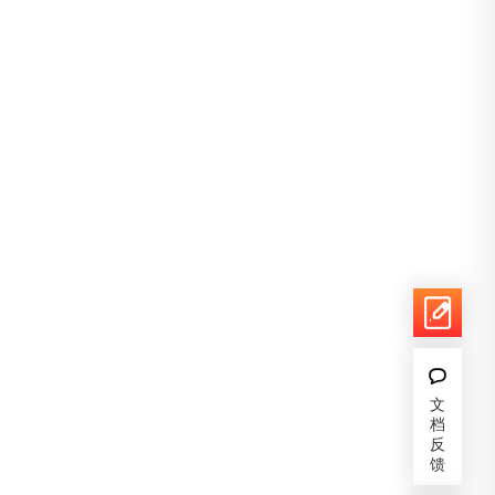
文
档
反
馈