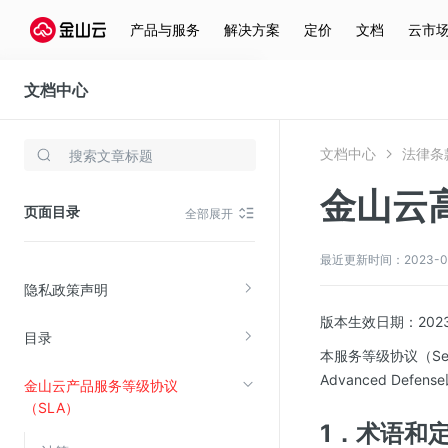
产品与服务
解决方案
定价
文档
云市
文档中心
法律条款
文档中心
法律条
存储与云分发
金山云
文件存储KPFS
页面目录
全部展开
CDN
对象存储(KS3)
最近更新时间：2023-03-3
隐私政策声明
云硬盘(EBS)
版本生效日期：202
文件存储KFS
目录
本服务等级协议（Servi
全站加速
Advanced De
金山云产品服务等级协议
在线迁移服务
（SLA）
1．术语和
视频云服务