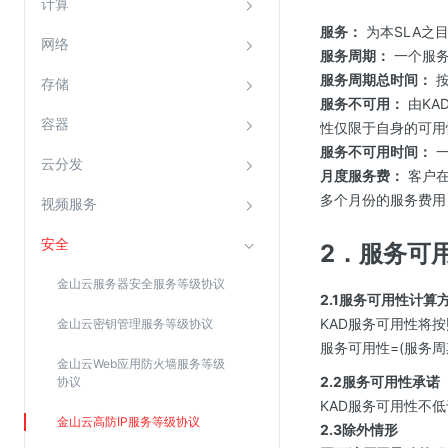
计算
云直播(KLS)
服务：
为本SLA之
网络
服务周期：
一个服务
云转码(KET)
服务周期总时间：
按
存储
边缘节点计算
服务不可用：
由KA
容器
性仅限于自身的可用
云安全
服务不可用时间：
一
云分发
月度服务费：
客户在
金山云云防火墙
多个月份的服务费用
视频服务
大模型应用防火墙
安全
渗透测试
2．服务可
云堡垒机
金山云服务器安全服务等级协议
2.1服务可用性计算
高防IP(KAD)
KAD服务可用性将
金山云密钥管理服务等级协议
DDoS原生高防
服务可用性=(服务周
金山云Web应用防火墙服务等级
主机安全
2.2服务可用性承诺
协议
Web应用防火墙(WAF)
KAD服务可用性不
金山云高防IP服务等级协议
2.3除外情形
密钥管理服务