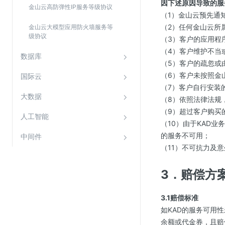
因下述原因导致的服
金山云高防弹性IP服务等级协议
SSL证书管理
（1）金山云预先通
云安全中心
（2）任何金山云所
金山云大模型应用防火墙服务等
级协议
（3）客户的应用程
应急响应
（4）客户维护不当
数据库
（5）客户的疏忽或
合规性
（6）客户未按照金
国际云
资质认证
（7）客户自行安装
大数据
（8）依照法律法规
欧盟数据保护条例（GDPR）
（9）超过客户购买
人工智能
（10）由于KAD
的服务不可用；
中间件
（11）不可抗力及
3．赔偿方
3.1赔偿标准
如KAD的服务可用
余额或代金券，且赔