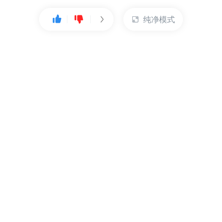
纯净模式
热门产品
账户管理
云服务器
管理控制台
数据库
账号管理
对象存储
实名认证
CDN
订单管理
弹性IP
资源目录
裸金属服务器
索取发票
充值付款
提交工单