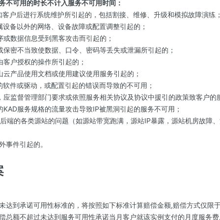
务不可用的时长不计入服务不可用时间：
知客户后进行系统维护所引起的，包括割接、维修、升级和模拟故障演练
属设备以外的网络、设备故障或配置调整引起的；
序或数据信息受到黑客攻击而引起的；
或保密不当致使数据、口令、密码等丢失或泄漏所引起的；
由客户授权的操作所引起的；
山云产品使用文档或使用建议使用服务引起的；
的软件或驱动，或配置引起的错误而导致的不可用；
，应监督管理部门要求或依照服务相关协议及协议中援引的政策致客户的
的KAD服务规格的流量攻击导致IP被黑洞引起的服务不可用；
业务后端的各类源站的问题（如源站带宽跑满，源站IP暴露，源站机房故障
意外事件引起的。
案
性未达到承诺可用性标准的，将按照如下标准计算赔偿金额,赔偿方式仅限于
偿总额不超过未达到服务可用性承诺当月客户就该实例支付的月度服务费