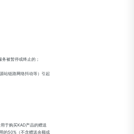
；
服务被暂停或终止的；
、源站链路网络抖动等）引起
用于购买KAD产品的赠送
用的50%（不含赠送余额或