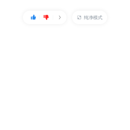
纯净模式
热门产品
账户管理
云服务器
管理控制台
数据库
账号管理
对象存储
实名认证
CDN
订单管理
弹性IP
资源目录
裸金属服务器
索取发票
充值付款