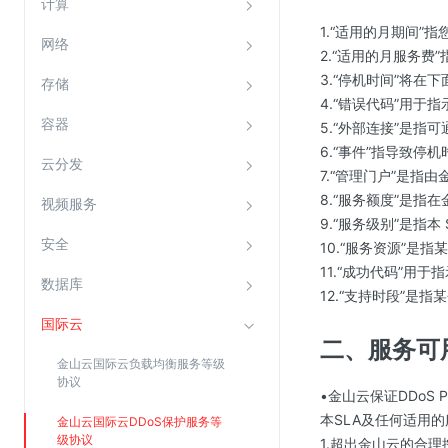
计算
云直播(KLS)
1.“适用的月期间
网络
2.“适用的月服务
云转码(KET)
3.“停机时间”将
存储
边缘节点计算
4.“错误代码”用于
容器
5.“外部连接”是指可
云安全
6.“事件”指导致停机时
云分发
7.“管理门户”是指
金山云云防火墙
8.“服务额度”是
视频服务
大模型应用防火墙
9.“服务级别”是指
安全
渗透测试
10.“服务资源”是
11.“成功代码”用于
云堡垒机
数据库
12.“支持时段”
高防IP(KAD)
国际云
DDoS原生高防
二、服务可
金山云国际云负载均衡服务等级
主机安全
协议
•金山云保证DDoS Pr
Web应用防火墙(WAF)
本SLA及任何适用
金山云国际云DDoS保护服务等
密钥管理服务
级协议
1.超出金山云的合