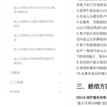
括客户的工作场所或
SSL证书管理
金山云国际云RDS for MySQL服
2.使用不是由金山
务等级协议
云安全中心
3.在金山云建议客
应急响应
金山云国际云对象存储服务等级
4.在服务、功能或
协议
山云订阅信用进行的
合规性
5.客户执行未经授
金山云国际云云主机服务等级协
访问金山云的网络的
议
资质认证
6.客户未能遵循任
欧盟数据保护条例（GDPR）
金山云国际云Redis服务等级协议
征不一致或与金山云
7.错误的输入、指
金山云国际云密钥管理库服务等
8.尝试执行超出规
级协议
9.使用的服务功能
大数据
10.在事件发生时
人工智能
三、赔偿方
中间件
DDoS 保护服务
“最大可用分钟数”