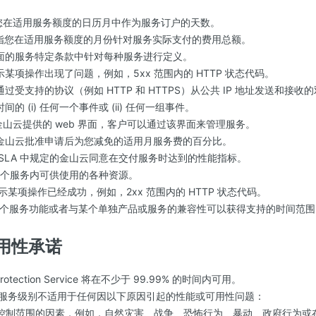
”指您在适用服务额度的日历月中作为服务订户的天数。
费”指您在适用服务额度的月份针对服务实际支付的费用总额。
在下面的服务特定条款中针对每种服务进行定义。
指示某项操作出现了问题，例如，5xx 范围内的 HTTP 状态代码。
通过受支持的协议（例如 HTTP 和 HTTPS）从公共 IP 地址发送和接
间的 (i) 任何一个事件或 (ii) 任何一组事件。
由金山云提供的 web 界面，客户可以通过该界面来管理服务。
指在金山云批准申请后为您减免的适用月服务费的百分比。
本 SLA 中规定的金山云同意在交付服务时达到的性能指标。
指某个服务内可供使用的各种资源。
指示某项操作已经成功，例如，2xx 范围内的 HTTP 状态代码。
是指某个服务功能或者与某个单独产品或服务的兼容性可以获得支持的时间范围
用性承诺
otection Service 将在不少于 99.99% 的时间内可用。
的服务级别不适用于任何因以下原因引起的性能或可用性问题：
理控制范围的因素，例如，自然灾害、战争、恐怖行为、暴动、政府行为或