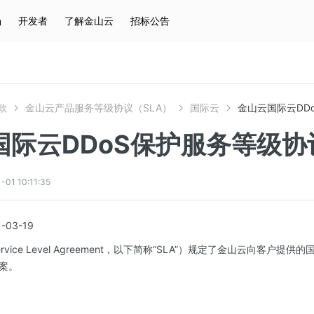
场
开发者
了解金山云
招标公告
热门搜索
云服务器
弹性IP
对象存储
IAM
款
金山云产品服务等级协议（SLA）
国际云
金山云国际云DD
国际云DDoS保护服务等级协
1 10:11:35
03-19
vice Level Agreement，以下简称“SLA”）规定了金山云向客户提
案。