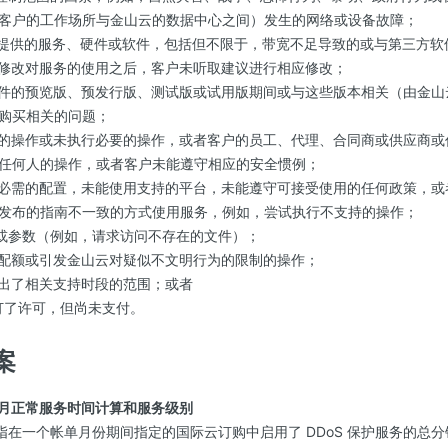
客户的工作场所与金山云的数据中心之间）发生的网络或设备故障；
云提供的服务、硬件或软件，包括但不限于，带宽不足导致的或与第三方软
户修改对服务的使用之后，客户未听取建议进行相应修改；
软件的预览版、预发行版、测试版或试用版期间或与这些版本相关（由金
购买相关的问题；
权的操作或未执行必要的操作，或者客户的员工、代理、合同商或供应商
任何人的操作，或者客户未能遵守相应的安全惯例；
何必需的配置，未能使用支持的平台，未能遵守可接受使用的任何政策，
发布的指南不一致的方式使用服务，例如，尝试执行不支持的操作；
令或参数（例如，请求访问不存在的文件）；
定配额或引发金山云对疑似不文明行为的限制的操作；
超出了相关支持时段的范围；或者
预订了许可，但尚未支付。
案
的每月正常服务时间计算和服务级别
是指在一个帐单月份期间指定的国际云订购中启用了 DDoS 保护服务的总