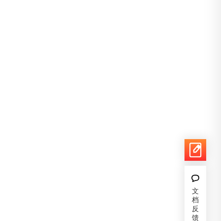
文
档
反
馈