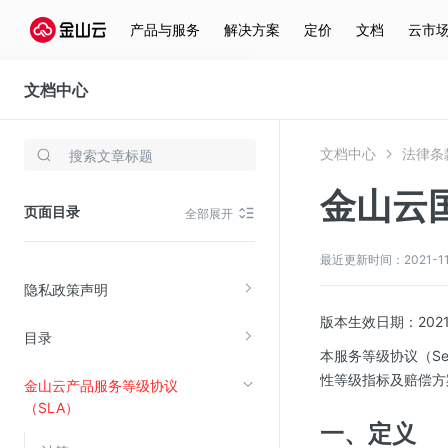
产品与服务
解决方案
定价
文档
云市
文档中心
法律条款
文档中心
法律条
存储与云分发
金山云
文件存储KPFS
页面目录
全部展开
CDN
对象存储(KS3)
最近更新时间：2021-11-0
隐私政策声明
云硬盘(EBS)
版本生效日期：2021-
文件存储KFS
目录
本服务等级协议（Ser
全站加速
性等级指标及赔偿方
金山云产品服务等级协议
在线迁移服务
（SLA）
一、定义
视频云服务