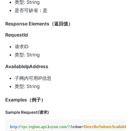
类型: String
是否可缺省：是
Response Elements（返回值）
RequestId
请求ID
类型: String
AvailableIpAddress
子网内可用IP信息
类型: String
Examples（例子）
Sample Request(请求)
http:
/
/vpc.region.api.ksyun.com/
?A
ction=
DescribeSubnetAvailableA