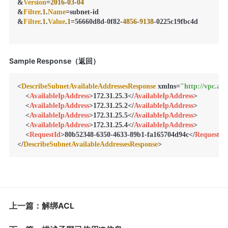
&
Version
=
2016
-
03
-
04
&
Filter
.
1
.
Name
=subnet-id

&
Filter
.
1
.
Value
.
1
=56660d8d-0f82-
4856
-
9138
-0225c19fbc4d

Sample Response（返回）
<
DescribeSubnetAvailableAddressesResponse
 xmlns=
"http://vpc.ap
<
AvailableIpAddress
>
172.31.25.3
</
AvailableIpAddress
>
<
AvailableIpAddress
>
172.31.25.2
</
AvailableIpAddress
>
<
AvailableIpAddress
>
172.31.25.5
</
AvailableIpAddress
>
<
AvailableIpAddress
>
172.31.25.4
</
AvailableIpAddress
>
<
RequestId
>
80b52348-6350-4633-89b1-fa165704d94c
</
RequestId
</
DescribeSubnetAvailableAddressesResponse
上一篇：解绑ACL